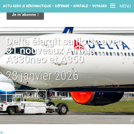
MENU
ACTU AERO /// AÉRONAUTIQUE – DÉFENSE – SPATIALE – VOYAGES
Delta élargit sa flotte avec
31 nouveaux Airbus
A330neo et A350
28 janvier 2026
Lire la Suite
✈︎