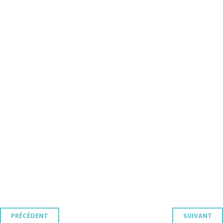
Navigation
PRÉCÉDENT
SUIVANT