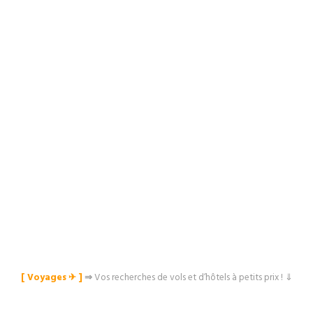
[ Voyages ✈︎ ]
⇒
Vos recherches de vols et d’hôtels à petits prix ! ⇓