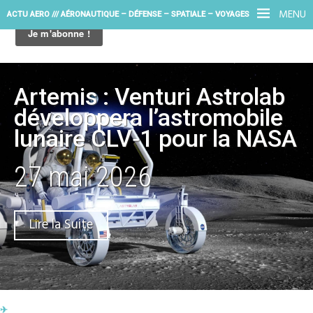
MENU
ACTU AERO /// AÉRONAUTIQUE – DÉFENSE – SPATIALE – VOYAGES
Artemis : Venturi Astrolab
développera l’astromobile
lunaire CLV‑1 pour la NASA
27 mai 2026
Lire la Suite
✈︎