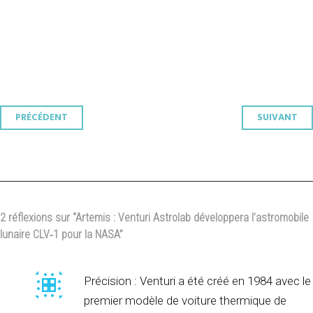
Navigation
PRÉCÉDENT
SUIVANT
des
articles
2 réflexions sur “
Artemis : Venturi Astrolab développera l’astromobile
lunaire CLV‑1 pour la NASA
”
Précision : Venturi a été créé en 1984 avec le
premier modèle de voiture thermique de