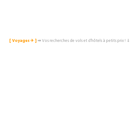
[ Voyages ✈︎ ]
⇒
Vos recherches de vols et d’hôtels à petits prix ! ⇓