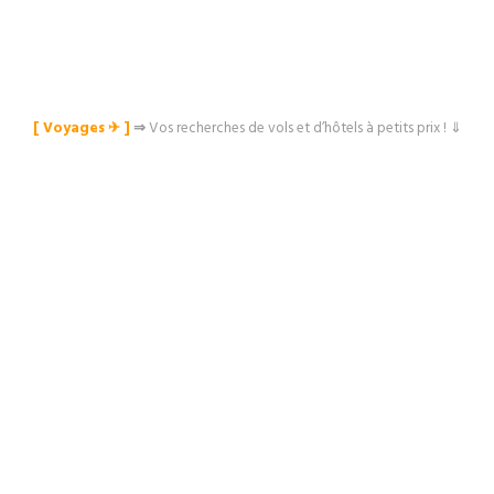
[ Voyages ✈︎ ]
⇒
Vos recherches de vols et d’hôtels à petits prix ! ⇓