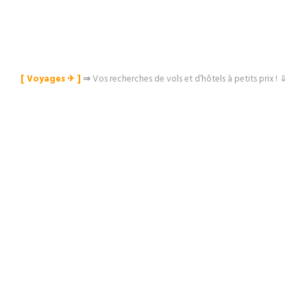
[ Voyages ✈︎ ]
⇒
Vos recherches de vols et d’hôtels à petits prix ! ⇓