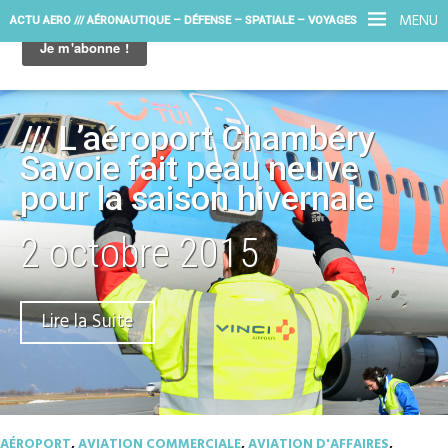
MENU
ACTU AERO /// AÉRONAUTIQUE – DÉFENSE – SPATIALE – VOYAGES
/// L’aéroport Chambéry
Savoie fait peau neuve
pour la saison hivernale
2 octobre 2015
Lire la Suite
AÉROPORT
,
AVIATION COMMERCIALE
,
AVIATION D'AFFAIRES
,