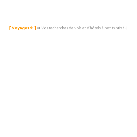
[ Voyages ✈︎ ]
⇒
Vos recherches de vols et d’hôtels à petits prix ! ⇓