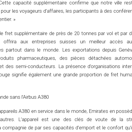
. Cette capacité supplémentaire confirme que notre ville res
t pour les voyageurs d’affaires, les participants à des confére
ntier. »
e fret supplémentaire de près de 20 tonnes par vol et par de
 offrira aux entreprises suisses un meilleur accès au
s partout dans le monde. Les exportations depuis Genèv
duits pharmaceutiques, des pièces détachées automob
et des semi-conducteurs. La présence d’organisations inter
Rouge signifie également une grande proportion de fret huma
mande sans l’Airbus A380
 appareils A380 en service dans le monde, Emirates en possèd
autres. L’appareil est une des clés de voute de la str
 compagnie de par ses capacités d’emport et le confort qu’il