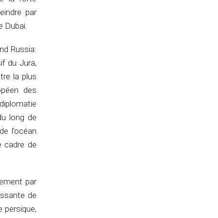
eindre par
de Dubai.
nd Russia:
if du Jura,
tre la plus
ropéen des
 diplomatie
du long de
de l’océan
le cadre de
cement par
issante de
e persique,