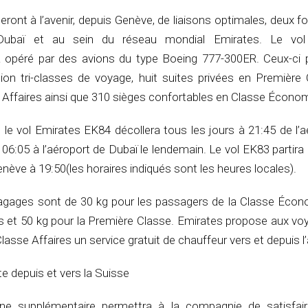
ront à l’avenir, depuis Genève, de liaisons optimales, deux foi
Dubaï et au sein du réseau mondial Emirates. Le vol 
 opéré par des avions du type Boeing 777-300ER. Ceux-ci 
ion tri-classes de voyage, huit suites privées en Première 
e Affaires ainsi que 310 sièges confortables en Classe Écono
6, le vol Emirates EK84 décollera tous les jours à 21:45 de l’
 06:05 à l’aéroport de Dubaï le lendemain. Le vol EK83 partira
enève à 19:50(les horaires indiqués sont les heures locales).
agages sont de 30 kg pour les passagers de la Classe Écon
es et 50 kg pour la Première Classe. Emirates propose aux vo
asse Affaires un service gratuit de chauffeur vers et depuis l
e depuis et vers la Suisse
nne supplémentaire permettra à la compagnie de satisfair