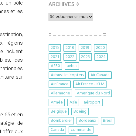
te un pôle
ARCHIVES ✈︎
nces et les
ARCHIVES
✈︎
stination,
Ξ – – – – – – – – – – – Ξ
x régions
2015
2018
2019
2020
e incluent
2021
2022
2023
2024
iles, des
A350
airbus
nationales
Airbus Helicopters
Air Canada
nitaire sur
Air France
Air France - KLM
Allemagne
Amerique du Nord
Armée
Asie
aéroport
Belgique
Boeing
e 65 et en
Bombardier
Bordeaux
Brésil
atégie de
Canada
commande
 offre aux