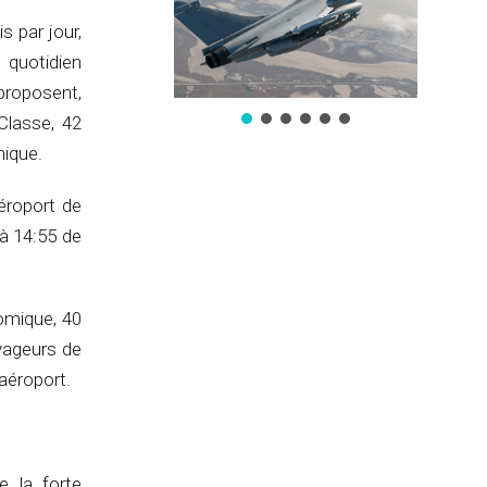
s par jour,
quotidien
proposent,
Classe, 42
mique.
aéroport de
 à 14:55 de
omique, 40
yageurs de
’aéroport.
e la forte