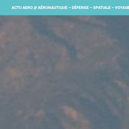
ACTU AERO /// AÉRONAUTIQUE – DÉFENSE – SPATIALE – VOYAG