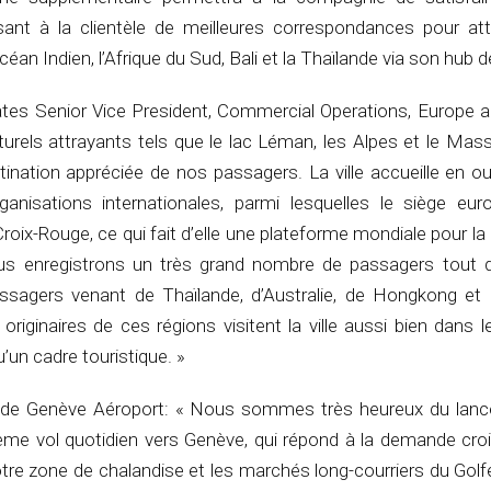
nt à la clientèle de meilleures correspondances pour att
céan Indien, l’Afrique du Sud, Bali et la Thaïlande via son hub 
ates Senior Vice President, Commercial Operations, Europe a
urels attrayants tels que le lac Léman, les Alpes et le Mass
nation appréciée de nos passagers. La ville accueille en ou
ganisations internationales, parmi lesquelles le siège eu
roix-Rouge, ce qui fait d’elle une plateforme mondiale pour la
us enregistrons un très grand nombre de passagers tout 
assagers venant de Thaïlande, d’Australie, de Hongkong et 
 originaires de ces régions visitent la ville aussi bien dans 
’un cadre touristique. »
O de Genève Aéroport: « Nous sommes très heureux du lan
ème vol quotidien vers Genève, qui répond à la demande cro
notre zone de chalandise et les marchés long-courriers du Golf