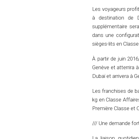
Les voyageurs profite
à destination de 
supplémentaire sera
dans une configurat
sièges-lits en Class
À partir de juin 201
Genève et atterrira à
Dubaï et arrivera à G
Les franchises de b
kg en Classe Affair
Première Classe et Cl
/// Une demande fort
La liaison quotidie