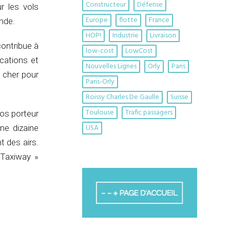
Constructeur
Défense
r les vols
Europe
flotte
France
nde.
HOP!
Industrie
Livraison
contribue à
low-cost
LowCost
cations et
Nouvelles Lignes
Orly
Paris
s cher pour
Paris-Orly
Roissy Charles De Gaulle
Suisse
Toulouse
Trafic passagers
ros porteur
USA
une dizaine
 des airs.
 Taxiway »