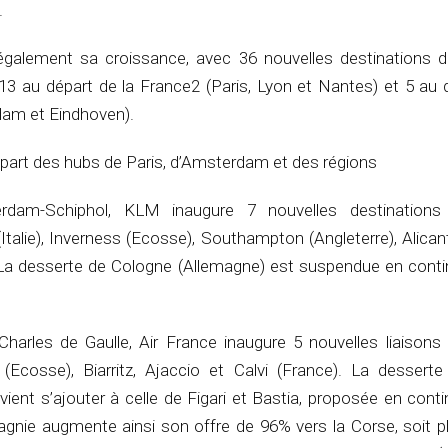
.
également sa croissance, avec 36 nouvelles destinations 
13 au départ de la France2 (Paris, Lyon et Nantes) et 5 au 
am et Eindhoven).
part des hubs de Paris, d’Amsterdam et des régions
rdam-Schiphol, KLM inaugure 7 nouvelles destinations
Italie), Inverness (Ecosse), Southampton (Angleterre), Alicant
La desserte de Cologne (Allemagne) est suspendue en conti
Charles de Gaulle, Air France inaugure 5 nouvelles liaisons 
(Ecosse), Biarritz, Ajaccio et Calvi (France). La dessert
ient s’ajouter à celle de Figari et Bastia, proposée en cont
agnie augmente ainsi son offre de 96% vers la Corse, soit p