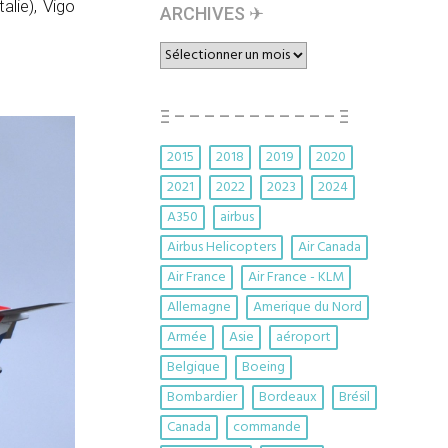
alie), Vigo
ARCHIVES ✈︎
ARCHIVES
✈︎
Ξ – – – – – – – – – – – Ξ
2015
2018
2019
2020
2021
2022
2023
2024
A350
airbus
Airbus Helicopters
Air Canada
Air France
Air France - KLM
Allemagne
Amerique du Nord
Armée
Asie
aéroport
Belgique
Boeing
Bombardier
Bordeaux
Brésil
Canada
commande