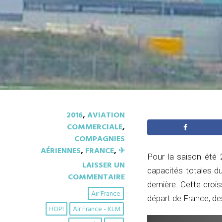
2016
,
AVIATION
COMMERCIALE
,
COMPAGNIES
AÉRIENNES
,
FRANCE
,
✈︎
Pour la saison été 
LAISSER UN
capacités totales d
COMMENTAIRE
dernière. Cette croi
Air France
départ de France, d
HOP!
Air France - KLM