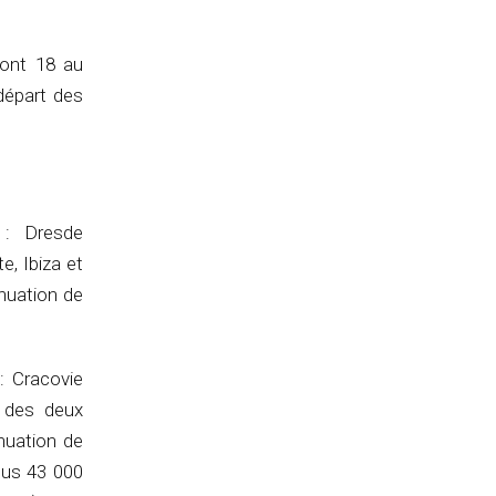
dont 18 au
départ des
 : Dresde
e, Ibiza et
nuation de
: Cracovie
e des deux
inuation de
lus 43 000