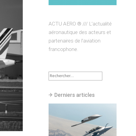
ACTU AERO ® /// L’actualité
aéronautique des acteurs et
partenaires de l’aviation
francophone.
Rechercher :
✈︎ Derniers articles