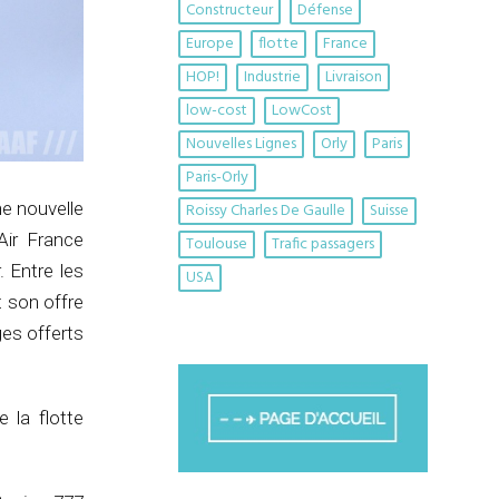
Constructeur
Défense
Europe
flotte
France
HOP!
Industrie
Livraison
low-cost
LowCost
Nouvelles Lignes
Orly
Paris
Paris-Orly
ne nouvelle
Roissy Charles De Gaulle
Suisse
Air France
Toulouse
Trafic passagers
. Entre les
USA
t son offre
ges offerts
 la flotte