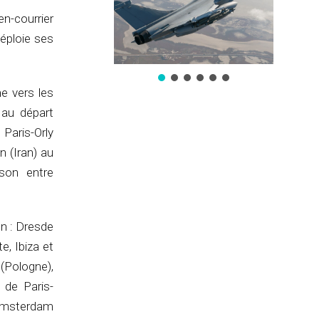
en-courrier
déploie ses
e vers les
 au départ
Paris-Orly
n (Iran) au
ison entre
n : Dresde
e, Ibiza et
Pologne),
 de Paris-
s Amsterdam