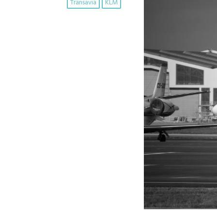
Transavia
KLM