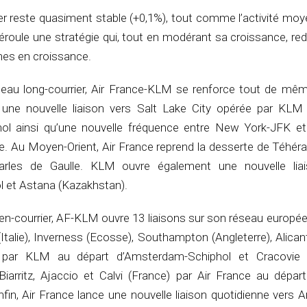
rier reste quasiment stable (+0,1%), tout comme l’activité moy
éroule une stratégie qui, tout en modérant sa croissance, re
nes en croissance.
seau long-courrier, Air France-KLM se renforce tout de mêm
 une nouvelle liaison vers Salt Lake City opérée par KLM
l ainsi qu’une nouvelle fréquence entre New York-JFK et 
e. Au Moyen-Orient, Air France reprend la desserte de Téhéra
arles de Gaulle. KLM ouvre également une nouvelle lia
 et Astana (Kazakhstan).
n-courrier, AF-KLM ouvre 13 liaisons sur son réseau europée
Italie), Inverness (Ecosse), Southampton (Angleterre), Alicant
 par KLM au départ d’Amsterdam-Schiphol et Cracovie (
iarritz, Ajaccio et Calvi (France) par Air France au départ
nfin, Air France lance une nouvelle liaison quotidienne ver