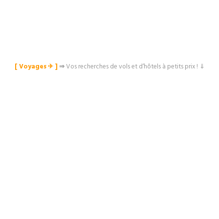
[ Voyages ✈︎ ]
⇒
Vos recherches de vols et d’hôtels à petits prix ! ⇓