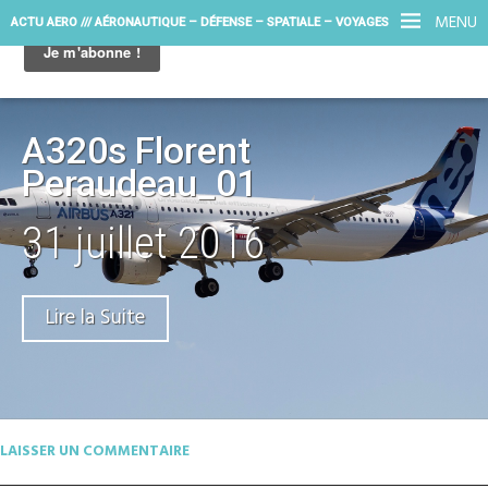
MENU
ACTU AERO /// AÉRONAUTIQUE – DÉFENSE – SPATIALE – VOYAGES
A320s Florent
Peraudeau_01
31 juillet 2016
Lire la Suite
LAISSER UN COMMENTAIRE