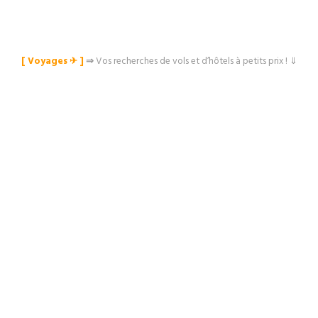
[ Voyages ✈︎ ]
⇒
Vos recherches de vols et d’hôtels à petits prix ! ⇓