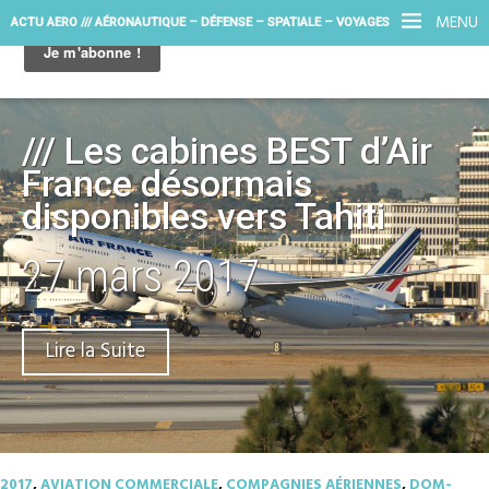
MENU
ACTU AERO /// AÉRONAUTIQUE – DÉFENSE – SPATIALE – VOYAGES
/// Les cabines BEST d’Air
France désormais
disponibles vers Tahiti
27 mars 2017
Lire la Suite
2017
,
AVIATION COMMERCIALE
,
COMPAGNIES AÉRIENNES
,
DOM-