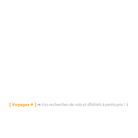
[ Voyages ✈︎ ]
⇒
Vos recherches de vols et d’hôtels à petits prix ! ⇓