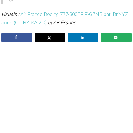
visuels :
Air France Boeing 777-300ER F-GZNB par BriYYZ
sous (CC BY-SA 2.0)
et Air France