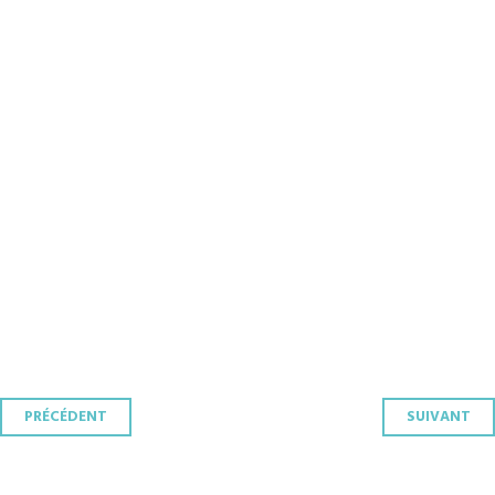
Navigation
PRÉCÉDENT
SUIVANT
des
articles