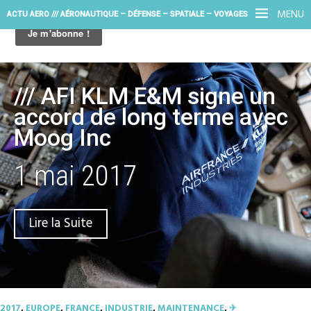
MENU
ACTU AERO /// AÉRONAUTIQUE – DÉFENSE – SPATIALE – VOYAGES
/// AFI KLM E&M signe un
accord de long terme avec
Moog Inc
1 mai 2017
Lire la Suite
2017
,
EUROPE
,
FRANCE
,
INDUSTRIE
,
MAINTENANCE
,
✈︎