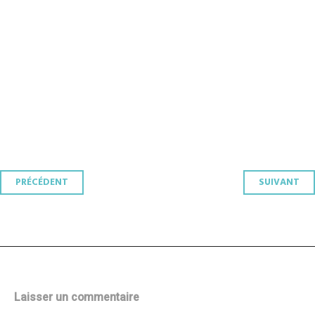
Navigation
PRÉCÉDENT
SUIVANT
des
articles
Laisser un commentaire