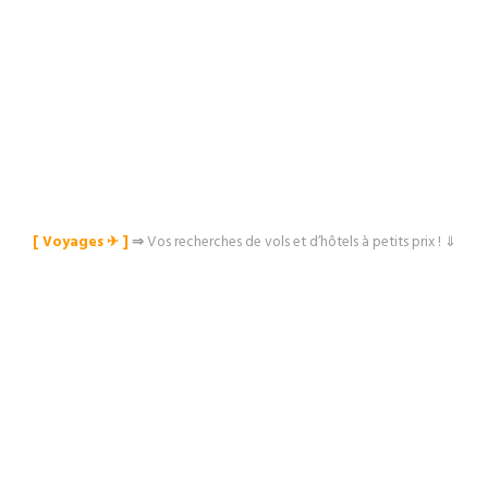
[ Voyages ✈︎ ]
⇒
Vos recherches de vols et d’hôtels à petits prix ! ⇓