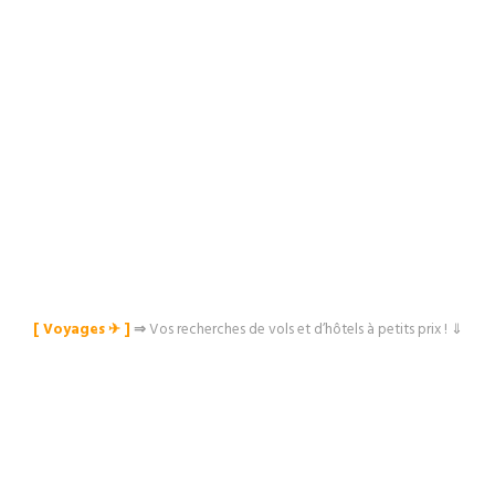
[ Voyages ✈︎ ]
⇒
Vos recherches de vols et d’hôtels à petits prix ! ⇓