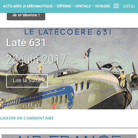
MENU
ACTU AERO /// AÉRONAUTIQUE – DÉFENSE – SPATIALE – VOYAGES
Laté 631
28 juin 2017
Lire la Suite
LAISSER UN COMMENTAIRE