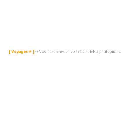
[ Voyages ✈︎ ]
⇒
Vos recherches de vols et d’hôtels à petits prix ! ⇓