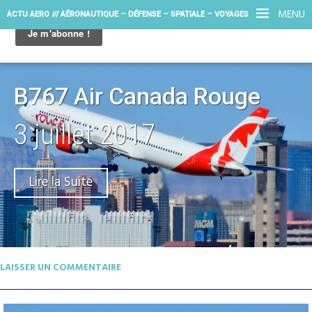
MENU
ACTU AERO /// AÉRONAUTIQUE – DÉFENSE – SPATIALE – VOYAGES
B767 Air Canada Rouge
3 juillet 2017
Lire la Suite
LAISSER UN COMMENTAIRE