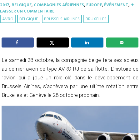
2017
,
BELGIQUE
,
COMPAGNIES AÉRIENNES
,
EUROPE
,
ÉVÉNEMENT
,
✈︎
LAISSER UN COMMENTAIRE
AVRO
BELGIQUE
BRUSSELS AIRLINES
BRUXELLES
Le samedi 28 octobre, la compagnie belge fera ses adieux
au dernier avion de type AVRO RJ de sa flotte. L’histoire de
l’avion qui a joué un rôle clé dans le développement de
Brussels Airlines, s’achèvera par une ultime rotation entre
Bruxelles et Genève le 28 octobre prochain.