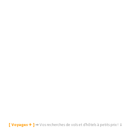
[ Voyages ✈︎ ]
⇒
Vos recherches de vols et d’hôtels à petits prix ! ⇓