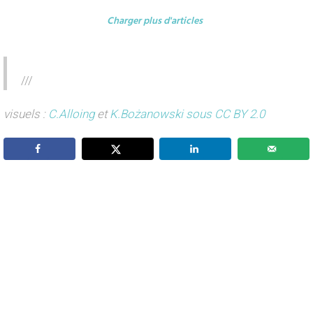
Charger plus d'articles
///
visuels :
C.Alloing
et
K.Bożanowski sous CC BY 2.0