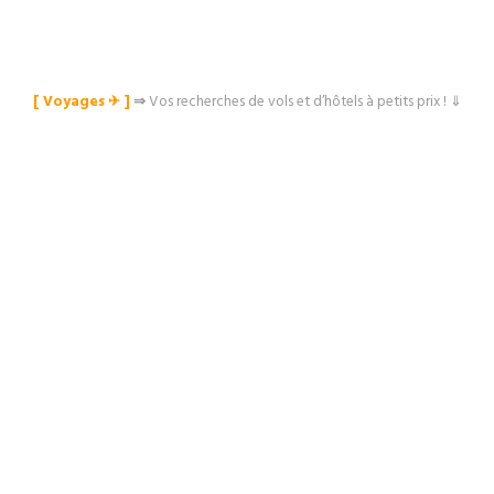
[ Voyages ✈︎ ]
⇒
Vos recherches de vols et d’hôtels à petits prix ! ⇓