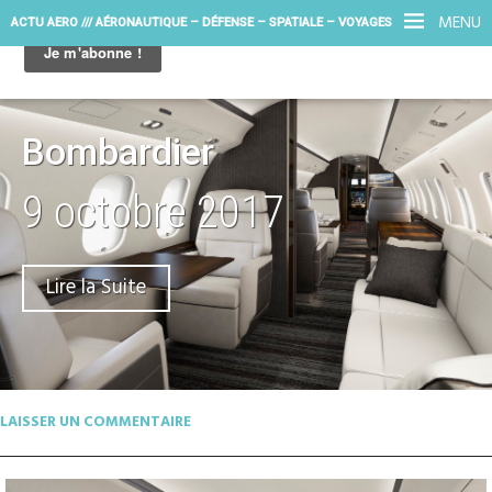
MENU
ACTU AERO /// AÉRONAUTIQUE – DÉFENSE – SPATIALE – VOYAGES
Bombardier
9 octobre 2017
Lire la Suite
LAISSER UN COMMENTAIRE