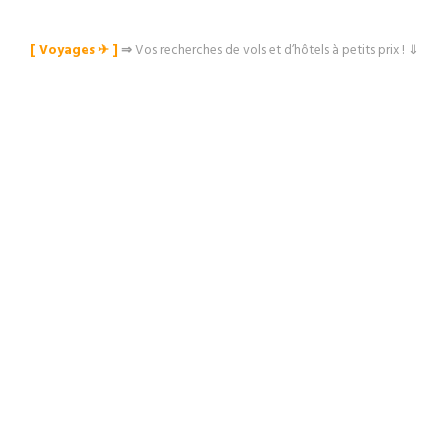
[ Voyages ✈︎ ]
⇒
Vos recherches de vols et d’hôtels à petits prix ! ⇓