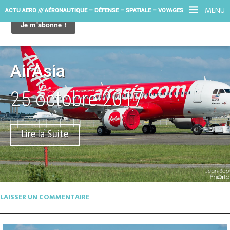
MENU
ACTU AERO /// AÉRONAUTIQUE – DÉFENSE – SPATIALE – VOYAGES
AirAsia
25 octobre 2017
Lire la Suite
LAISSER UN COMMENTAIRE