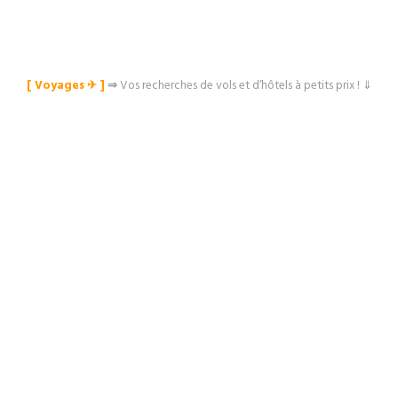
[ Voyages ✈︎ ]
⇒
Vos recherches de vols et d’hôtels à petits prix ! ⇓