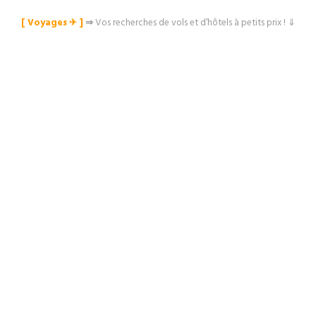
[ Voyages ✈︎ ]
⇒
Vos recherches de vols et d’hôtels à petits prix ! ⇓