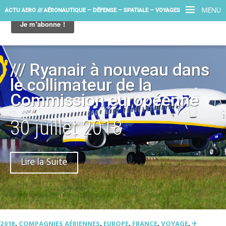
MENU
ACTU AERO /// AÉRONAUTIQUE – DÉFENSE – SPATIALE – VOYAGES
/// Ryanair à nouveau dans
le collimateur de la
Commission européenne
30 juillet 2018
Lire la Suite
2018
,
COMPAGNIES AÉRIENNES
,
EUROPE
,
FRANCE
,
VOYAGE
,
✈︎