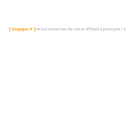
[ Voyages ✈︎ ]
⇒
Vos recherches de vols et d’hôtels à petits prix ! ⇓