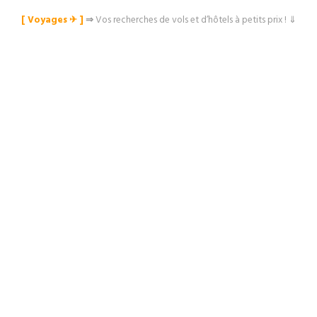
[ Voyages ✈︎ ]
⇒
Vos recherches de vols et d’hôtels à petits prix ! ⇓