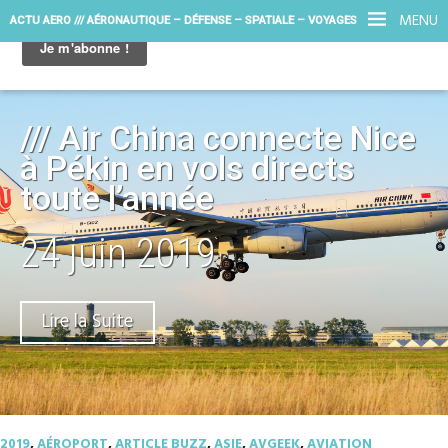
MENU
ACTU AERO /// AÉRONAUTIQUE – DÉFENSE – SPATIALE – VOYAGES
/// Air China connecte Nice
à Pékin en vols directs
toute l’année
24 juin 2019
Lire la Suite
2019
,
AÉROPORT
,
ARTICLE BUZZ
,
ASIE
,
AVGEEK
,
AVIATION