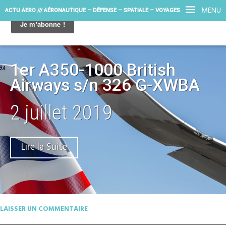
MENU
ACTU AERO /// AÉRONAUTIQUE – DÉFENSE – SPATIALE – VOYAGES
1er A350-1000 British
Airways s/n 326 G-XWBA
2 juillet 2019
Lire la Suite
LAISSER UN COMMENTAIRE