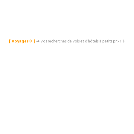
[ Voyages ✈︎ ]
⇒
Vos recherches de vols et d’hôtels à petits prix ! ⇓