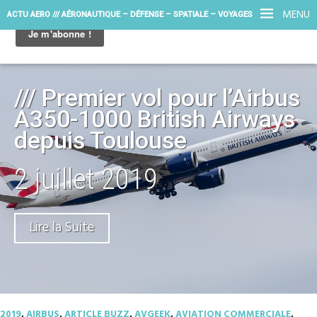
MENU
ACTU AERO /// AÉRONAUTIQUE – DÉFENSE – SPATIALE – VOYAGES
/// Premier vol pour l’Airbus
A350-1000 British Airways
depuis Toulouse
2 juillet 2019
Lire la Suite
2019
,
AIRBUS
,
ARTICLE BUZZ
,
AVGEEK
,
AVIATION COMMERCIALE
,