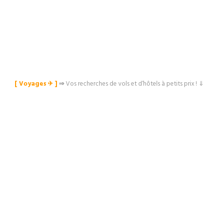
[ Voyages ✈︎ ]
⇒
Vos recherches de vols et d’hôtels à petits prix ! ⇓