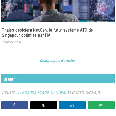
Thales déploiera NexGen, le futur système ATC de
Singapour optimisé par l’IA
31 juillet 2026
Charger plus d'articles
visuels :
R.Khanna-Prade
,
M.Majal
et British Airways