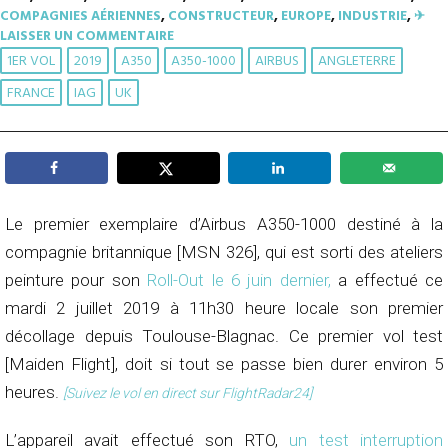
COMPAGNIES AÉRIENNES
,
CONSTRUCTEUR
,
EUROPE
,
INDUSTRIE
,
✈︎
LAISSER UN COMMENTAIRE
1ER VOL
2019
A350
A350-1000
AIRBUS
ANGLETERRE
FRANCE
IAG
UK
Le premier exemplaire d’Airbus A350-1000 destiné à la
compagnie britannique [MSN 326], qui est sorti des ateliers
peinture pour son
Roll-Out le 6 juin dernier,
a effectué ce
mardi 2 juillet 2019 à 11h30 heure locale son premier
décollage depuis Toulouse-Blagnac. Ce premier vol test
[Maiden Flight], doit si tout se passe bien durer environ 5
heures.
[Suivez le vol en direct sur FlightRadar24]
L’appareil avait effectué son RTO,
un test interruption