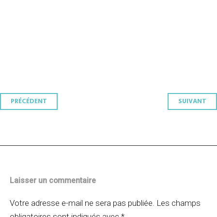
Navigation
PRÉCÉDENT
SUIVANT
des
articles
Laisser un commentaire
Votre adresse e-mail ne sera pas publiée.
Les champs
obligatoires sont indiqués avec
*