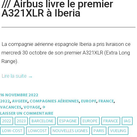
/// Airbus livre le premier
A321XLR à Iberia
La compagnie aérienne espagnole Iberia a pris livraison ce
mercredi 30 octobre de son premier A321XLR (Extra Long
Range).
Lire la suite
→
16 NOVEMBRE 2022
2022
,
AVGEEK
,
COMPAGNIES AÉRIENNES
,
EUROPE
,
FRANCE
,
VACANCES
,
VOYAGE
,
✈︎
LAISSER UN COMMENTAIRE
2022
2023
BARCELONE
ESPAGNE
EUROPE
FRANCE
IAG
LOW-COST
LOWCOST
NOUVELLES LIGNES
PARIS
VUELING