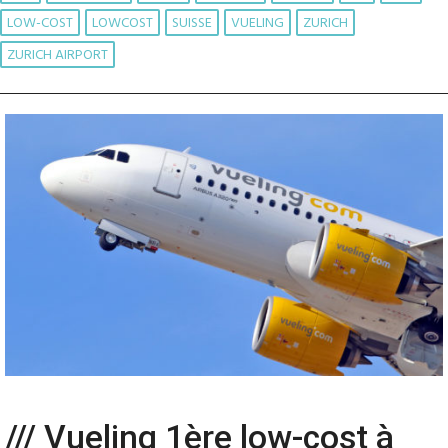
LOW-COST
LOWCOST
SUISSE
VUELING
ZURICH
ZURICH AIRPORT
/// Vueling 1ère low-cost à