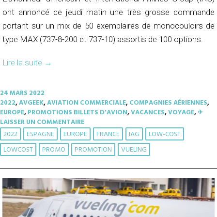
ont annoncé ce jeudi matin une très grosse commande
portant sur un mix de 50 exemplaires de monocouloirs de
type MAX (737-8-200 et 737-10) assortis de 100 options.
Lire la suite
→
24 MARS 2022
2022
,
AVGEEK
,
AVIATION COMMERCIALE
,
COMPAGNIES AÉRIENNES
,
EUROPE
,
PROMOTIONS BILLETS D'AVION
,
VACANCES
,
VOYAGE
,
✈︎
LAISSER UN COMMENTAIRE
2022
ESPAGNE
EUROPE
FRANCE
IAG
LOW-COST
LOWCOST
PROMO
PROMOTION
VUELING