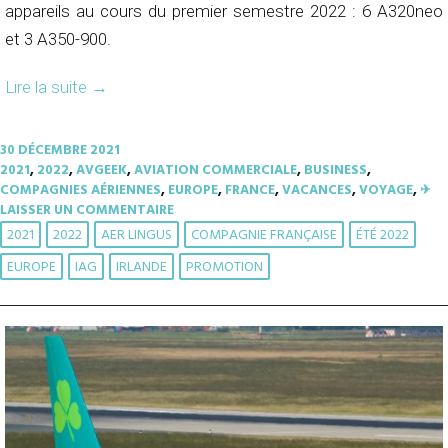
appareils au cours du premier semestre 2022 : 6 A320neo
et 3 A350-900.
Lire la suite
→
30 DÉCEMBRE 2021
2021
,
2022
,
AVGEEK
,
AVIATION COMMERCIALE
,
BUSINESS
,
COMPAGNIES AÉRIENNES
,
EUROPE
,
FRANCE
,
VACANCES
,
VOYAGE
,
✈︎
LAISSER UN COMMENTAIRE
2021
2022
AER LINGUS
COMPAGNIE FRANÇAISE
ÉTÉ 2022
EUROPE
IAG
IRLANDE
PROMOTION