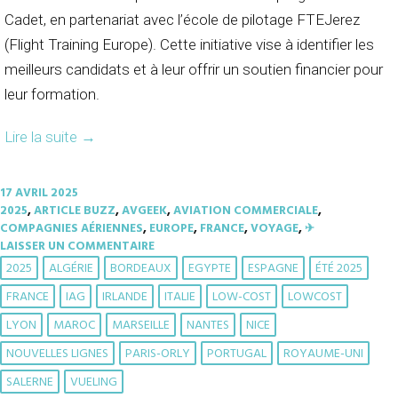
Cadet, en partenariat avec l’école de pilotage FTEJerez
(Flight Training Europe). Cette initiative vise à identifier les
meilleurs candidats et à leur offrir un soutien financier pour
leur formation.
Lire la suite
→
17 AVRIL 2025
2025
,
ARTICLE BUZZ
,
AVGEEK
,
AVIATION COMMERCIALE
,
COMPAGNIES AÉRIENNES
,
EUROPE
,
FRANCE
,
VOYAGE
,
✈︎
LAISSER UN COMMENTAIRE
2025
ALGÉRIE
BORDEAUX
EGYPTE
ESPAGNE
ÉTÉ 2025
FRANCE
IAG
IRLANDE
ITALIE
LOW-COST
LOWCOST
LYON
MAROC
MARSEILLE
NANTES
NICE
NOUVELLES LIGNES
PARIS-ORLY
PORTUGAL
ROYAUME-UNI
SALERNE
VUELING