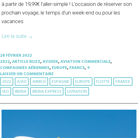
à partir de 19,99€ l’aller-simple ! L’occasion de réserver son
prochain voyage, le temps d’un week-end ou pour les
vacances.
Lire la suite
→
28 FÉVRIER 2022
2022
,
ARTICLE BUZZ
,
AVGEEK
,
AVIATION COMMERCIALE
,
COMPAGNIES AÉRIENNES
,
EUROPE
,
FRANCE
,
✈︎
LAISSER UN COMMENTAIRE
2022
A350
AIRBUS
ESPAGNE
EUROPE
FLOTTE
FRANCE
IAG
IBERIA
IBERIA EXPRESS
LIVRAISON