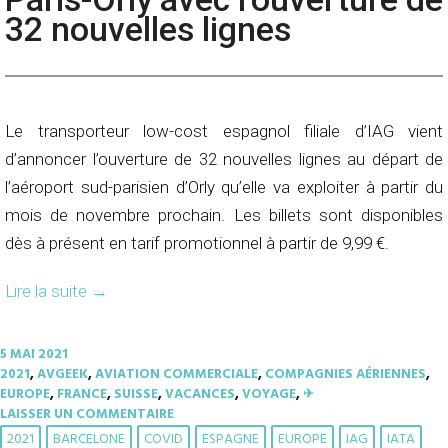
32 nouvelles lignes
Le transporteur low-cost espagnol filiale d’IAG vient
d’annoncer l’ouverture de 32 nouvelles lignes au départ de
l’aéroport sud-parisien d’Orly qu’elle va exploiter à partir du
mois de novembre prochain. Les billets sont disponibles
dès à présent en tarif promotionnel à partir de 9,99 €.
Lire la suite
→
5 MAI 2021
2021
,
AVGEEK
,
AVIATION COMMERCIALE
,
COMPAGNIES AÉRIENNES
,
EUROPE
,
FRANCE
,
SUISSE
,
VACANCES
,
VOYAGE
,
✈︎
LAISSER UN COMMENTAIRE
2021
BARCELONE
COVID
ESPAGNE
EUROPE
IAG
IATA