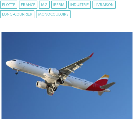
FLOTTE
FRANCE
IAG
IBERIA
INDUSTRIE
LIVRAISON
LONG-COURRIER
MONOCOULOIRS