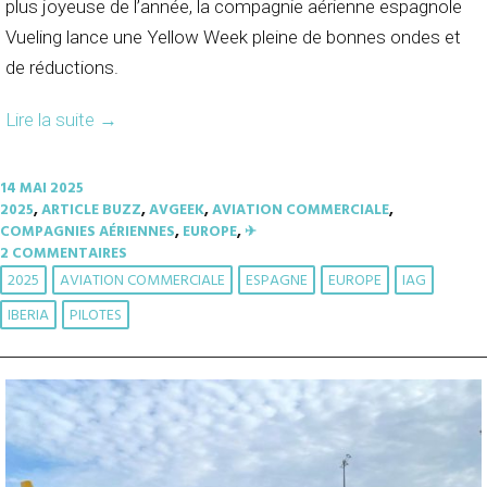
plus joyeuse de l’année, la compagnie aérienne espagnole
Vueling lance une Yellow Week pleine de bonnes ondes et
de réductions.
Lire la suite
→
14 MAI 2025
2025
,
ARTICLE BUZZ
,
AVGEEK
,
AVIATION COMMERCIALE
,
COMPAGNIES AÉRIENNES
,
EUROPE
,
✈︎
2 COMMENTAIRES
2025
AVIATION COMMERCIALE
ESPAGNE
EUROPE
IAG
IBERIA
PILOTES