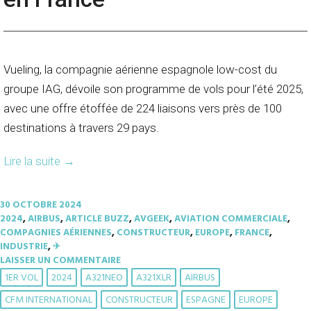
Vueling, la compagnie aérienne espagnole low-cost du
groupe IAG, dévoile son programme de vols pour l’été 2025,
avec une offre étoffée de 224 liaisons vers près de 100
destinations à travers 29 pays.
Lire la suite
→
30 OCTOBRE 2024
2024
,
AIRBUS
,
ARTICLE BUZZ
,
AVGEEK
,
AVIATION COMMERCIALE
,
COMPAGNIES AÉRIENNES
,
CONSTRUCTEUR
,
EUROPE
,
FRANCE
,
INDUSTRIE
,
✈︎
LAISSER UN COMMENTAIRE
1ER VOL
2024
A321NEO
A321XLR
AIRBUS
CFM INTERNATIONAL
CONSTRUCTEUR
ESPAGNE
EUROPE