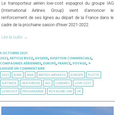
Le transporteur aérien low-cost espagnol du groupe IAG
(International Airlines Group) vient d’annoncer le
renforcement de ses lignes au départ de la France dans le
cadre de la prochaine saison d’hiver 2021-2022.
Lire la suite
→
5 OCTOBRE 2021
2021
,
ARTICLE BUZZ
,
AVGEEK
,
AVIATION COMMERCIALE
,
COMPAGNIES AÉRIENNES
,
EUROPE
,
FRANCE
,
VOYAGE
,
✈︎
LAISSER UN COMMENTAIRE
2021
A380
ANA
BRITISH AIRWAYS
EUROPE
FLOTTE
GATWICK
HEATHROW
IAG
LONDRES
LOW-COST
LOWCOST
PROGRAMME
ROYAUME-UNI
UK