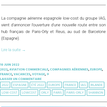
La compagnie aérienne espagnole low-cost du groupe IAG,
vient d’annoncer l’ouverture d’une nouvelle route entre son
hub français de Paris-Orly et Reus, au sud de Barcelone
(Espagne).
Lire la suite
→
10 JUIN 2022
2022
,
AVIATION COMMERCIALE
,
COMPAGNIES AÉRIENNES
,
EUROPE
,
FRANCE
,
VACANCES
,
VOYAGE
,
✈︎
LAISSER UN COMMENTAIRE
2022
ESPAGNE
ÉTÉ 2022
EUROPE
FRANCE
IAG
IRLANDE
LOW-COST
LOWCOST
ORLY
PARIS
PARIS-ORLY
SHANNON