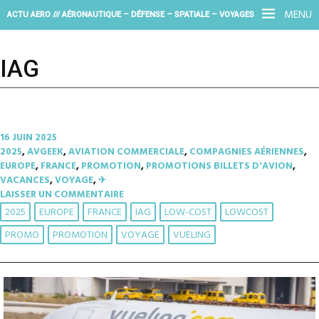
MENU
ACTU AERO /// AÉRONAUTIQUE – DÉFENSE – SPATIALE – VOYAGES
IAG
16 JUIN 2025
2025
,
AVGEEK
,
AVIATION COMMERCIALE
,
COMPAGNIES AÉRIENNES
,
EUROPE
,
FRANCE
,
PROMOTION
,
PROMOTIONS BILLETS D'AVION
,
VACANCES
,
VOYAGE
,
✈︎
LAISSER UN COMMENTAIRE
2025
EUROPE
FRANCE
IAG
LOW-COST
LOWCOST
PROMO
PROMOTION
VOYAGE
VUELING