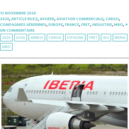
12 NOVEMBRE 2020
2020
,
ARTICLE BUZZ
,
AVGEEK
,
AVIATION COMMERCIALE
,
CARGO
,
COMPAGNIES AÉRIENNES
,
EUROPE
,
FRANCE
,
FRET
,
INDUSTRIE
,
MRO
,
✈︎
UN COMMENTAIRE
2020
A330
AIRBUS
CARGO
ESPAGNE
FRET
IAG
IBERIA
MRO