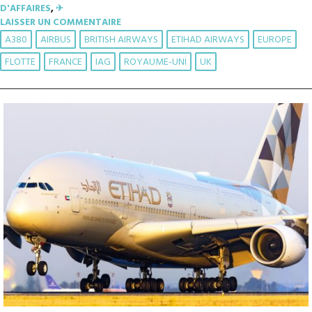
D'AFFAIRES
,
✈︎
LAISSER UN COMMENTAIRE
A380
AIRBUS
BRITISH AIRWAYS
ETIHAD AIRWAYS
EUROPE
FLOTTE
FRANCE
IAG
ROYAUME-UNI
UK