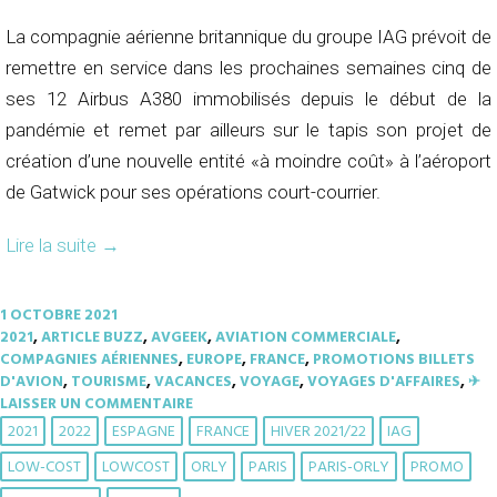
La compagnie aérienne britannique du groupe IAG prévoit de
remettre en service dans les prochaines semaines cinq de
ses 12 Airbus A380 immobilisés depuis le début de la
pandémie et remet par ailleurs sur le tapis son projet de
création d’une nouvelle entité «à moindre coût» à l’aéroport
de Gatwick pour ses opérations court-courrier.
Lire la suite
→
1 OCTOBRE 2021
2021
,
ARTICLE BUZZ
,
AVGEEK
,
AVIATION COMMERCIALE
,
COMPAGNIES AÉRIENNES
,
EUROPE
,
FRANCE
,
PROMOTIONS BILLETS
D'AVION
,
TOURISME
,
VACANCES
,
VOYAGE
,
VOYAGES D'AFFAIRES
,
✈︎
LAISSER UN COMMENTAIRE
2021
2022
ESPAGNE
FRANCE
HIVER 2021/22
IAG
LOW-COST
LOWCOST
ORLY
PARIS
PARIS-ORLY
PROMO