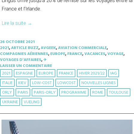
Lingus offre jusqu’à 20% de remise sur les voyages entre la
France et l’Irlande.
Lire la suite
→
26 OCTOBRE 2021
2021
,
ARTICLE BUZZ
,
AVGEEK
,
AVIATION COMMERCIALE
,
COMPAGNIES AÉRIENNES
,
EUROPE
,
FRANCE
,
VACANCES
,
VOYAGE
,
VOYAGES D'AFFAIRES
,
✈︎
LAISSER UN COMMENTAIRE
2021
ESPAGNE
EUROPE
FRANCE
HIVER 2021/22
IAG
ITALIE
KIEV
LOW-COST
LOWCOST
NOUVELLES LIGNES
ORLY
PARIS
PARIS-ORLY
PROGRAMME
ROME
TOULOUSE
UKRAINE
VUELING