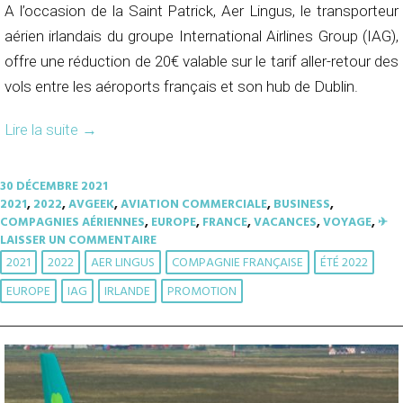
A l’occasion de la Saint Patrick, Aer Lingus, le transporteur
aérien irlandais du groupe International Airlines Group (IAG),
offre une réduction de 20€ valable sur le tarif aller-retour des
vols entre les aéroports français et son hub de Dublin.
Lire la suite
→
30 DÉCEMBRE 2021
2021
,
2022
,
AVGEEK
,
AVIATION COMMERCIALE
,
BUSINESS
,
COMPAGNIES AÉRIENNES
,
EUROPE
,
FRANCE
,
VACANCES
,
VOYAGE
,
✈︎
LAISSER UN COMMENTAIRE
2021
2022
AER LINGUS
COMPAGNIE FRANÇAISE
ÉTÉ 2022
EUROPE
IAG
IRLANDE
PROMOTION