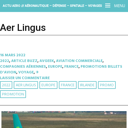
MENU
ACTU AERO /// AÉRONAUTIQUE – DÉFENSE – SPATIALE – VOYAGES
Aer Lingus
16 MARS 2022
2022
,
ARTICLE BUZZ
,
AVGEEK
,
AVIATION COMMERCIALE
,
COMPAGNIES AÉRIENNES
,
EUROPE
,
FRANCE
,
PROMOTIONS BILLETS
D'AVION
,
VOYAGE
,
✈︎
LAISSER UN COMMENTAIRE
2022
AER LINGUS
EUROPE
FRANCE
IRLANDE
PROMO
PROMOTION