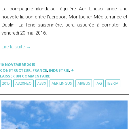
La compagnie irlandaise régulière Aer Lingus lance une
nouvelle liaison entre l’aéroport Montpellier Méditerranée et
Dublin. La ligne saisonnière, sera assurée à compter du
vendredi 20 mai 2016.
Lire la suite
→
10 NOVEMBRE 2015
CONSTRUCTEUR
,
FRANCE
,
INDUSTRIE
,
✈︎
LAISSER UN COMMENTAIRE
2015
A320NEO
A330
AER LINGUS
AIRBUS
IAG
IBERIA