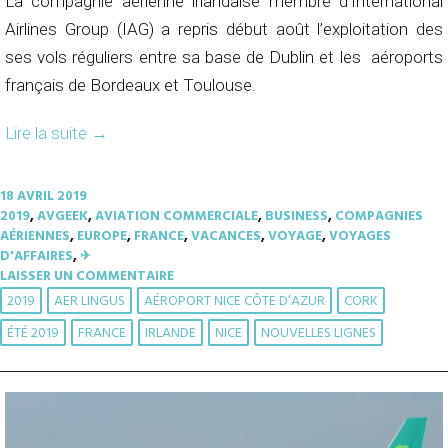
La compagnie aérienne irlandaise membre d’International
Airlines Group (IAG) a repris début août l’exploitation des
ses vols réguliers entre sa base de Dublin et les aéroports
français de Bordeaux et Toulouse.
Lire la suite
→
18 AVRIL 2019
2019
,
AVGEEK
,
AVIATION COMMERCIALE
,
BUSINESS
,
COMPAGNIES
AÉRIENNES
,
EUROPE
,
FRANCE
,
VACANCES
,
VOYAGE
,
VOYAGES
D'AFFAIRES
,
✈︎
LAISSER UN COMMENTAIRE
2019
AER LINGUS
AÉROPORT NICE CÔTE D’AZUR
CORK
ÉTÉ 2019
FRANCE
IRLANDE
NICE
NOUVELLES LIGNES