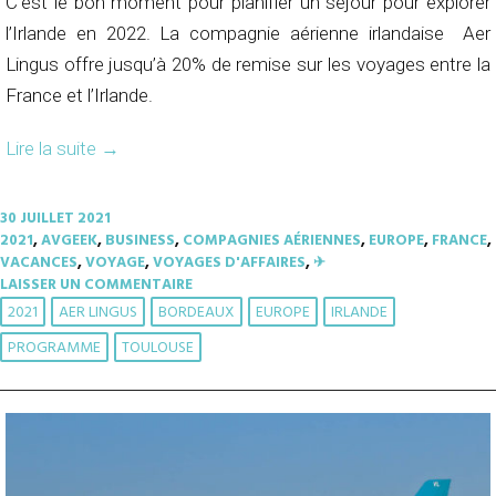
C’est le bon moment pour planifier un séjour pour explorer
l’Irlande en 2022. La compagnie aérienne irlandaise Aer
Lingus offre jusqu’à 20% de remise sur les voyages entre la
France et l’Irlande.
Lire la suite
→
30 JUILLET 2021
2021
,
AVGEEK
,
BUSINESS
,
COMPAGNIES AÉRIENNES
,
EUROPE
,
FRANCE
,
VACANCES
,
VOYAGE
,
VOYAGES D'AFFAIRES
,
✈︎
LAISSER UN COMMENTAIRE
2021
AER LINGUS
BORDEAUX
EUROPE
IRLANDE
PROGRAMME
TOULOUSE