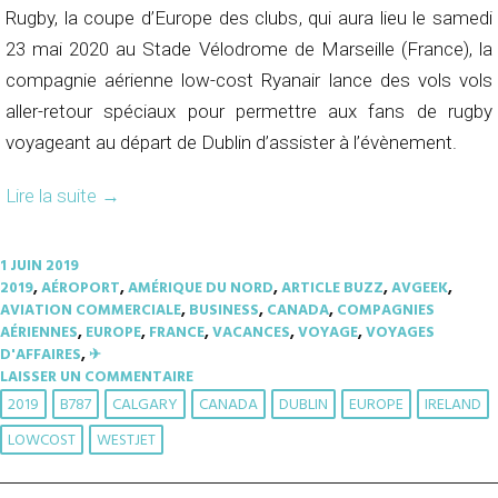
Rugby, la coupe d’Europe des clubs, qui aura lieu le samedi
23 mai 2020 au Stade Vélodrome de Marseille (France), la
compagnie aérienne low-cost Ryanair lance des vols vols
aller-retour spéciaux pour permettre aux fans de rugby
voyageant au départ de Dublin d’assister à l’évènement.
Lire la suite
→
1 JUIN 2019
2019
,
AÉROPORT
,
AMÉRIQUE DU NORD
,
ARTICLE BUZZ
,
AVGEEK
,
AVIATION COMMERCIALE
,
BUSINESS
,
CANADA
,
COMPAGNIES
AÉRIENNES
,
EUROPE
,
FRANCE
,
VACANCES
,
VOYAGE
,
VOYAGES
D'AFFAIRES
,
✈︎
LAISSER UN COMMENTAIRE
2019
B787
CALGARY
CANADA
DUBLIN
EUROPE
IRELAND
LOWCOST
WESTJET