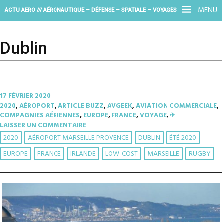
MENU
ACTU AERO /// AÉRONAUTIQUE – DÉFENSE – SPATIALE – VOYAGES
Dublin
17 FÉVRIER 2020
2020
,
AÉROPORT
,
ARTICLE BUZZ
,
AVGEEK
,
AVIATION COMMERCIALE
,
COMPAGNIES AÉRIENNES
,
EUROPE
,
FRANCE
,
VOYAGE
,
✈︎
LAISSER UN COMMENTAIRE
2020
AÉROPORT MARSEILLE PROVENCE
DUBLIN
ÉTÉ 2020
EUROPE
FRANCE
IRLANDE
LOW-COST
MARSEILLE
RUGBY