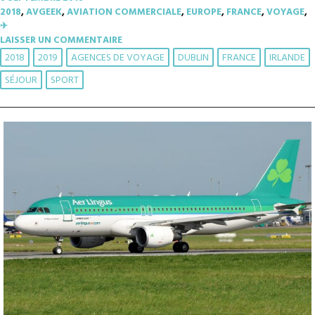
2018
,
AVGEEK
,
AVIATION COMMERCIALE
,
EUROPE
,
FRANCE
,
VOYAGE
,
✈︎
LAISSER UN COMMENTAIRE
2018
2019
AGENCES DE VOYAGE
DUBLIN
FRANCE
IRLANDE
SÉJOUR
SPORT