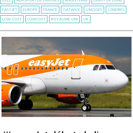
2022
AÉROPORT DE LIMOGES
ANGLETERRE
DÉBUT DE LIGNE
EASYJET
EUROPE
FRANCE
GATWICK
LIMOGES
LONDRES
LOW-COST
LOWCOST
ROYAUME-UNI
UK