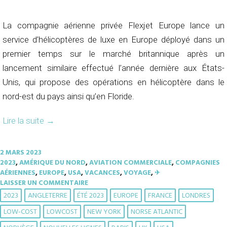
La compagnie aérienne privée Flexjet Europe lance un
service d’hélicoptères de luxe en Europe déployé dans un
premier temps sur le marché britannique après un
lancement similaire effectué l’année dernière aux États-
Unis, qui propose des opérations en hélicoptère dans le
nord-est du pays ainsi qu’en Floride.
Lire la suite
→
2 MARS 2023
2023
,
AMÉRIQUE DU NORD
,
AVIATION COMMERCIALE
,
COMPAGNIES
AÉRIENNES
,
EUROPE
,
USA
,
VACANCES
,
VOYAGE
,
✈︎
LAISSER UN COMMENTAIRE
2023
ANGLETERRE
ÉTÉ 2023
EUROPE
FRANCE
LONDRES
LOW-COST
LOWCOST
NEW YORK
NORSE ATLANTIC