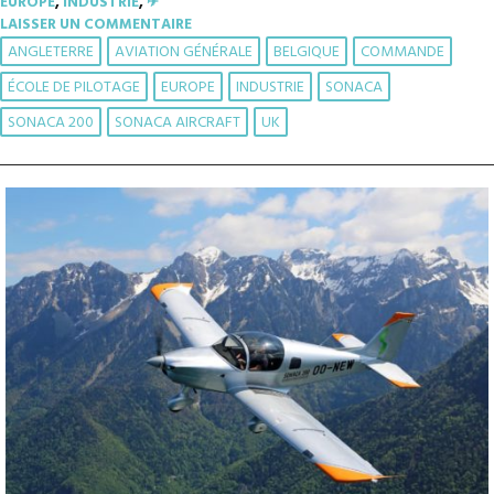
EUROPE
,
INDUSTRIE
,
✈︎
LAISSER UN COMMENTAIRE
ANGLETERRE
AVIATION GÉNÉRALE
BELGIQUE
COMMANDE
ÉCOLE DE PILOTAGE
EUROPE
INDUSTRIE
SONACA
SONACA 200
SONACA AIRCRAFT
UK