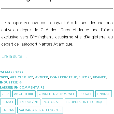
Le transporteur low-cost easyJet étoffe ses destinations
estivales depuis la Cité des Ducs et lance une liaison
exclusive vers Birmingham, deuxième ville d’Angleterre, au
départ de l’aéroport Nantes Atlantique.
Lire la suite
→
24 MARS 2022
2022
,
ARTICLE BUZZ
,
AVGEEK
,
CONSTRUCTEUR
,
EUROPE
,
FRANCE
,
INDUSTRIE
,
✈︎
LAISSER UN COMMENTAIRE
2022
ANGLETERRE
CRANFIELD AEROSPACE
EUROPE
FINANCE
FRANCE
HYDROGÈNE
MOTORISTE
PROPULSION ÉLECTRIQUE
SAFRAN
SAFRAN AIRCRAFT ENGINES