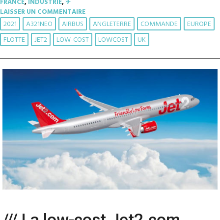
FRANCE
,
INDUSTRIE
,
✈︎
LAISSER UN COMMENTAIRE
2021
A321NEO
AIRBUS
ANGLETERRE
COMMANDE
EUROPE
FLOTTE
JET2
LOW-COST
LOWCOST
UK
/// La low-cost Jet2.com