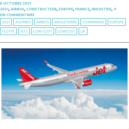
6 OCTOBRE 2021
2021
,
AIRBUS
,
CONSTRUCTEUR
,
EUROPE
,
FRANCE
,
INDUSTRIE
,
✈︎
UN COMMENTAIRE
2021
A321NEO
AIRBUS
ANGLETERRE
COMMANDE
EUROPE
FLOTTE
JET2
LOW-COST
LOWCOST
UK