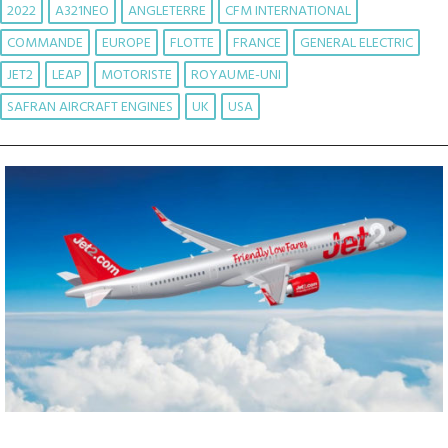
2022
A321NEO
ANGLETERRE
CFM INTERNATIONAL
COMMANDE
EUROPE
FLOTTE
FRANCE
GENERAL ELECTRIC
JET2
LEAP
MOTORISTE
ROYAUME-UNI
SAFRAN AIRCRAFT ENGINES
UK
USA