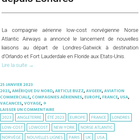
La compagnie aérienne low-cost norvégienne Norse
Atlantic Airways a annoncé le lancement de nouvelles
liaisons au départ de Londres-Gatwick à destination
d’Orlando et Fort Lauderdale en Floride aux Etats-Unis.
Lire la suite
→
25 JANVIER 2023
2023
,
AMÉRIQUE DU NORD
,
ARTICLE BUZZ
,
AVGEEK
,
AVIATION
COMMERCIALE
,
COMPAGNIES AÉRIENNES
,
EUROPE
,
FRANCE
,
USA
,
VACANCES
,
VOYAGE
,
✈︎
LAISSER UN COMMENTAIRE
2023
ANGLETERRE
ÉTÉ 2023
EUROPE
FRANCE
LONDRES
LOW-COST
LOWCOST
NEW YORK
NORSE ATLANTIC
NORVÈGE
NOUVELLES LIGNES
PARIS
UK
USA