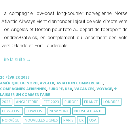
La compagnie low-cost long-courrier norvégienne Norse
Atlantic Airways vient d’annoncer l’ajout de vols directs vers
Los Angeles et Boston pour l’été au départ de l’aéroport de
Londres-Gatwick, en complément du lancement des vols
vers Orlando et Fort Lauderdale.
Lire la suite
→
20 FÉVRIER 2023
AMÉRIQUE DU NORD
,
AVGEEK
,
AVIATION COMMERCIALE
,
COMPAGNIES AÉRIENNES
,
EUROPE
,
USA
,
VACANCES
,
VOYAGE
,
✈︎
LAISSER UN COMMENTAIRE
2023
ANGLETERRE
ÉTÉ 2023
EUROPE
FRANCE
LONDRES
LOW-COST
LOWCOST
NEW YORK
NORSE ATLANTIC
NORVÈGE
NOUVELLES LIGNES
PARIS
UK
USA