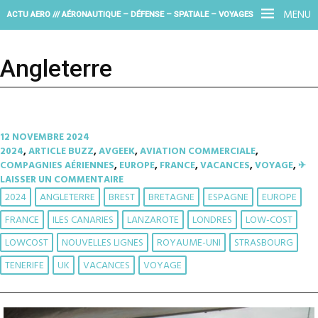
MENU
ACTU AERO /// AÉRONAUTIQUE – DÉFENSE – SPATIALE – VOYAGES
Angleterre
12 NOVEMBRE 2024
2024
,
ARTICLE BUZZ
,
AVGEEK
,
AVIATION COMMERCIALE
,
COMPAGNIES AÉRIENNES
,
EUROPE
,
FRANCE
,
VACANCES
,
VOYAGE
,
✈︎
LAISSER UN COMMENTAIRE
2024
ANGLETERRE
BREST
BRETAGNE
ESPAGNE
EUROPE
FRANCE
ILES CANARIES
LANZAROTE
LONDRES
LOW-COST
LOWCOST
NOUVELLES LIGNES
ROYAUME-UNI
STRASBOURG
TENERIFE
UK
VACANCES
VOYAGE