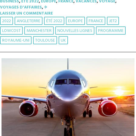
BUSINESS
,
ÉTÉ 2022
,
EUROPE
,
FRANCE
,
VACANCES
,
VOYAGE
,
VOYAGES D'AFFAIRES
,
✈︎
LAISSER UN COMMENTAIRE
2022
ANGLETERRE
ÉTÉ 2022
EUROPE
FRANCE
JET2
LOWCOST
MANCHESTER
NOUVELLES LIGNES
PROGRAMME
ROYAUME-UNI
TOULOUSE
UK