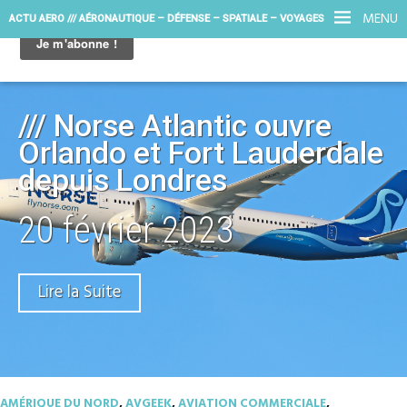
MENU
ACTU AERO /// AÉRONAUTIQUE – DÉFENSE – SPATIALE – VOYAGES
/// Norse Atlantic ouvre
Orlando et Fort Lauderdale
depuis Londres
20 février 2023
Lire la Suite
AMÉRIQUE DU NORD
,
AVGEEK
,
AVIATION COMMERCIALE
,