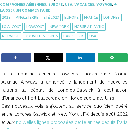
COMPAGNIES AÉRIENNES
,
EUROPE
,
USA
,
VACANCES
,
VOYAGE
,
✈︎
LAISSER UN COMMENTAIRE
2023
ANGLETERRE
ÉTÉ 2023
EUROPE
FRANCE
LONDRES
LOW-COST
LOWCOST
NEW YORK
NORSE ATLANTIC
NORVÈGE
NOUVELLES LIGNES
PARIS
UK
USA
La compagnie aérienne low-cost norvégienne Norse
Atlantic Airways a annoncé le lancement de nouvelles
liaisons au départ de Londres-Gatwick à destination
d’Orlando et Fort Lauderdale en Floride aux Etats-Unis.
Ces nouveaux vols s’ajoutent au service quotidien opéré
entre Londres-Gatwick et New York-JFK depuis août 2022
et aux
nouvelles lignes proposées cette année depuis Paris