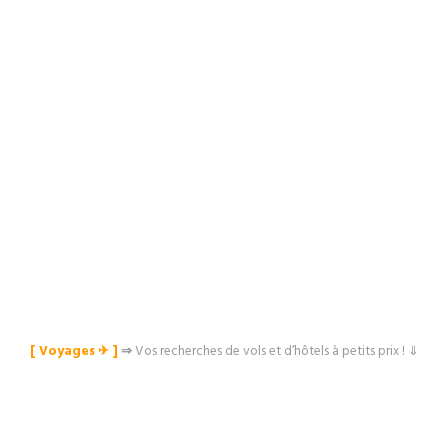
[ Voyages ✈︎ ]
⇒
Vos recherches de vols et d’hôtels à petits prix ! ⇓