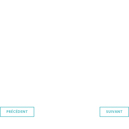
Navigation
PRÉCÉDENT
SUIVANT
des