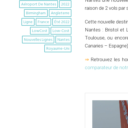
Nantes une nouvelle
Aéroport De Nantes
2022
raison de 2 vols par s
Birmingham
Angleterre
Ligne
France
Été 2022
Cette nouvelle desti
Nantes : Bristol et 
LowCost
Low-Cost
Toulouse, ou encore 
Nouvelles Lignes
Nantes
Canaries – Espagne) 
Royaume-Uni
⇒
Retrouvez les hora
comparateur de notr