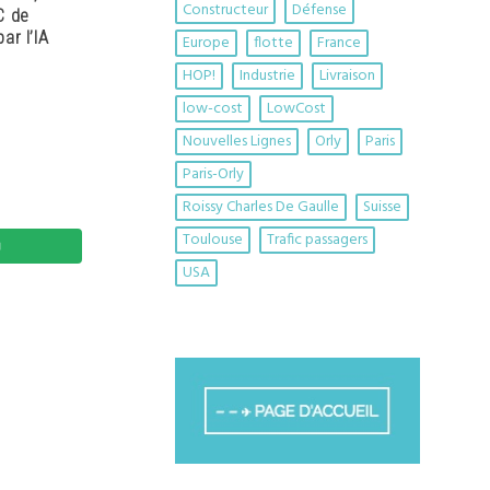
Constructeur
Défense
C de
ar l’IA
Europe
flotte
France
HOP!
Industrie
Livraison
low-cost
LowCost
Nouvelles Lignes
Orly
Paris
Paris-Orly
Roissy Charles De Gaulle
Suisse
Toulouse
Trafic passagers
USA