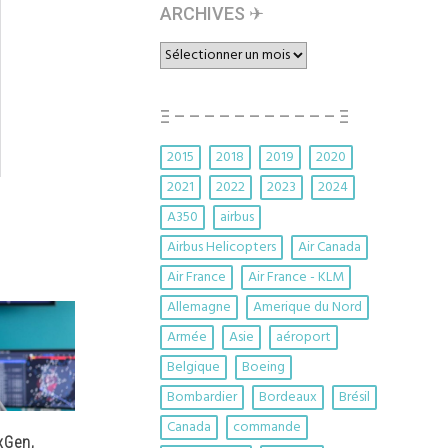
ARCHIVES ✈︎
ARCHIVES
✈︎
Ξ – – – – – – – – – – – Ξ
2015
2018
2019
2020
2021
2022
2023
2024
A350
airbus
Airbus Helicopters
Air Canada
Air France
Air France - KLM
Allemagne
Amerique du Nord
Armée
Asie
aéroport
Belgique
Boeing
Bombardier
Bordeaux
Brésil
Canada
commande
xGen,