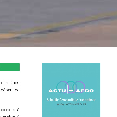
té des Ducs
 départ de
roposera à