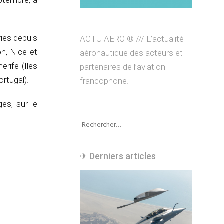
ptembre, à
vies depuis
ACTU AERO ® /// L’actualité
on, Nice et
aéronautique des acteurs et
erife (Iles
partenaires de l’aviation
ortugal).
francophone.
es, sur le
Rechercher :
✈︎ Derniers articles