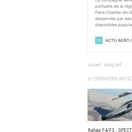
visuel : easyJet
/// DERNIERS ARTI
Rafale F4/F5 : SPECT