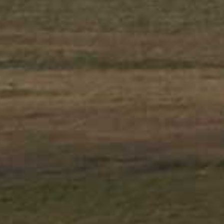
/// easyJet ouvre Na
6 avril 2022
Lire la Suite