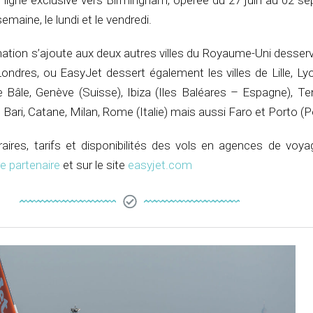
 ligne exclusive vers Birmingham, opérée du 27 juin au 02 se
emaine, le lundi et le vendredi.
nation s’ajoute aux deux autres villes du Royaume-Uni desser
Londres, ou EasyJet dessert également les villes de Lille, Ly
Bâle, Genève (Suisse), Ibiza (Iles Baléares – Espagne), Ten
Bari, Catane, Milan, Rome (Italie) mais aussi Faro et Porto (P
ires, tarifs et disponibilités des vols en agences de voyag
e partenaire
et sur le site
easyjet.com