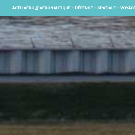
ACTU AERO /// AÉRONAUTIQUE – DÉFENSE – SPATIALE – VOYAG