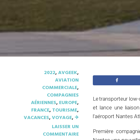
2022
,
AVGEEK
,
AVIATION
COMMERCIALE
,
COMPAGNIES
Le transporteur low-
AÉRIENNES
,
EUROPE
,
et lance une liaiso
FRANCE
,
TOURISME
,
l’aéroport Nantes At
VACANCES
,
VOYAGE
,
✈︎
LAISSER UN
Première compagnie
COMMENTAIRE