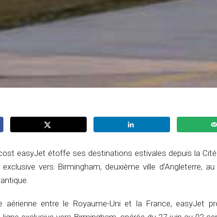
cost easyJet étoffe ses destinations estivales depuis la Ci
n exclusive vers Birmingham, deuxième ville d’Angleterre, au
lantique.
 aérienne entre le Royaume-Uni et la France, easyJet p