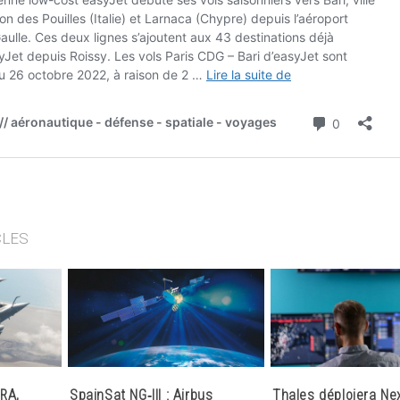
CLES
RA,
SpainSat NG‑III : Airbus
Thales déploiera Ne