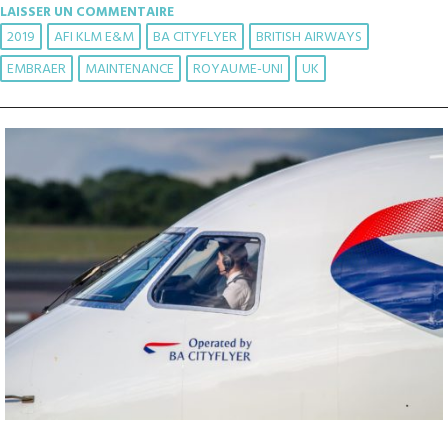
LAISSER UN COMMENTAIRE
2019
AFI KLM E&M
BA CITYFLYER
BRITISH AIRWAYS
EMBRAER
MAINTENANCE
ROYAUME-UNI
UK