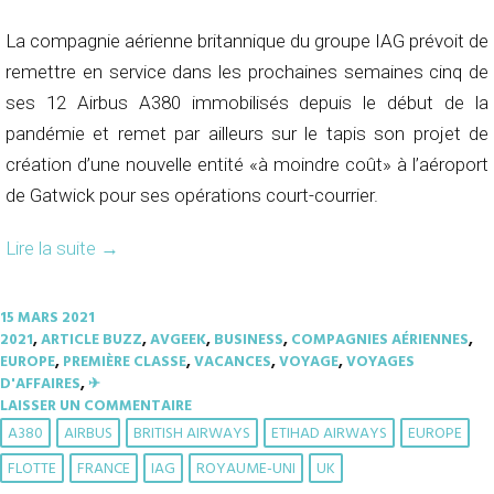
La compagnie aérienne britannique du groupe IAG prévoit de
remettre en service dans les prochaines semaines cinq de
ses 12 Airbus A380 immobilisés depuis le début de la
pandémie et remet par ailleurs sur le tapis son projet de
création d’une nouvelle entité «à moindre coût» à l’aéroport
de Gatwick pour ses opérations court-courrier.
Lire la suite
→
15 MARS 2021
2021
,
ARTICLE BUZZ
,
AVGEEK
,
BUSINESS
,
COMPAGNIES AÉRIENNES
,
EUROPE
,
PREMIÈRE CLASSE
,
VACANCES
,
VOYAGE
,
VOYAGES
D'AFFAIRES
,
✈︎
LAISSER UN COMMENTAIRE
A380
AIRBUS
BRITISH AIRWAYS
ETIHAD AIRWAYS
EUROPE
FLOTTE
FRANCE
IAG
ROYAUME-UNI
UK