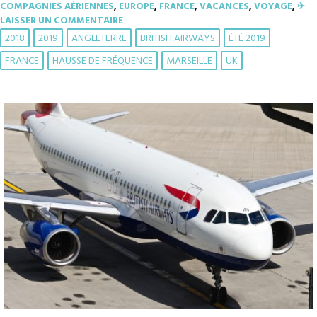
COMPAGNIES AÉRIENNES
,
EUROPE
,
FRANCE
,
VACANCES
,
VOYAGE
,
✈︎
LAISSER UN COMMENTAIRE
2018
2019
ANGLETERRE
BRITISH AIRWAYS
ÉTÉ 2019
FRANCE
HAUSSE DE FRÉQUENCE
MARSEILLE
UK