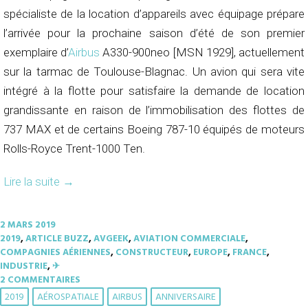
spécialiste de la location d’appareils avec équipage prépare
l’arrivée pour la prochaine saison d’été de son premier
exemplaire d’
Airbus
A330-900neo [MSN 1929], actuellement
sur la tarmac de Toulouse-Blagnac. Un avion qui sera vite
intégré à la flotte pour satisfaire la demande de location
grandissante en raison de l’immobilisation des flottes de
737 MAX et de certains Boeing 787-10 équipés de moteurs
Rolls-Royce Trent-1000 Ten.
Lire la suite
→
2 MARS 2019
2019
,
ARTICLE BUZZ
,
AVGEEK
,
AVIATION COMMERCIALE
,
COMPAGNIES AÉRIENNES
,
CONSTRUCTEUR
,
EUROPE
,
FRANCE
,
INDUSTRIE
,
✈︎
2 COMMENTAIRES
2019
AÉROSPATIALE
AIRBUS
ANNIVERSAIRE