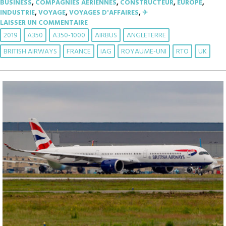
BUSINESS
,
COMPAGNIES AÉRIENNES
,
CONSTRUCTEUR
,
EUROPE
,
INDUSTRIE
,
VOYAGE
,
VOYAGES D'AFFAIRES
,
✈︎
LAISSER UN COMMENTAIRE
2019
A350
A350-1000
AIRBUS
ANGLETERRE
BRITISH AIRWAYS
FRANCE
IAG
ROYAUME-UNI
RTO
UK