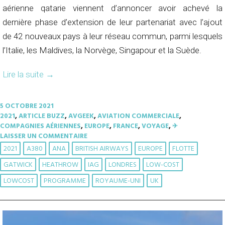
aérienne qatarie viennent d’annoncer avoir achevé la
dernière phase d’extension de leur partenariat avec l’ajout
de 42 nouveaux pays à leur réseau commun, parmi lesquels
l’Italie, les Maldives, la Norvège, Singapour et la Suède.
Lire la suite
→
5 OCTOBRE 2021
2021
,
ARTICLE BUZZ
,
AVGEEK
,
AVIATION COMMERCIALE
,
COMPAGNIES AÉRIENNES
,
EUROPE
,
FRANCE
,
VOYAGE
,
✈︎
LAISSER UN COMMENTAIRE
2021
A380
ANA
BRITISH AIRWAYS
EUROPE
FLOTTE
GATWICK
HEATHROW
IAG
LONDRES
LOW-COST
LOWCOST
PROGRAMME
ROYAUME-UNI
UK