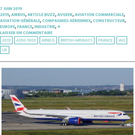
7 JUIN 2019
2019
,
AIRBUS
,
ARTICLE BUZZ
,
AVGEEK
,
AVIATION COMMERCIALE
,
AVIATION GÉNÉRALE
,
COMPAGNIES AÉRIENNES
,
CONSTRUCTEUR
,
EUROPE
,
FRANCE
,
INDUSTRIE
,
✈︎
LAISSER UN COMMENTAIRE
2019
A350-1000
AIRBUS
BRITISH AIRWAYS
FRANCE
IAG
UK