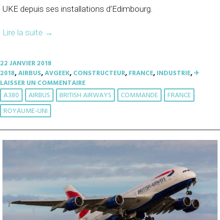
UKE depuis ses installations d’Edimbourg.
Lire la suite
→
22 JANVIER 2018
2018
,
AIRBUS
,
AVGEEK
,
CONSTRUCTEUR
,
FRANCE
,
INDUSTRIE
,
✈︎
LAISSER UN COMMENTAIRE
A380
AIRBUS
BRITISH AIRWAYS
COMMANDE
FRANCE
ROYAUME-UNI