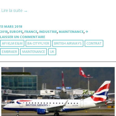
Lire la suite
→
13 MARS 2018
2018
,
EUROPE
,
FRANCE
,
INDUSTRIE
,
MAINTENANCE
,
✈︎
LAISSER UN COMMENTAIRE
AFI KLM E&M
BA CITYFLYER
BRITISH AIRWAYS
CONTRAT
EMBRAER
MAINTENANCE
UK