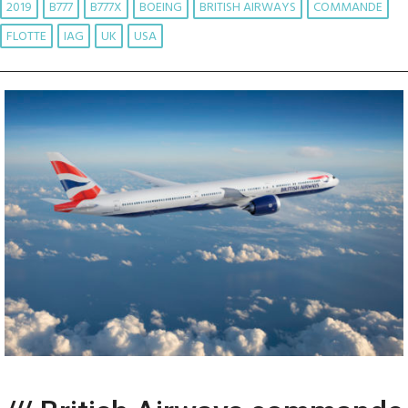
2019
B777
B777X
BOEING
BRITISH AIRWAYS
COMMANDE
FLOTTE
IAG
UK
USA