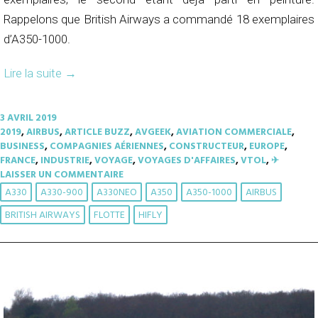
Rappelons que British Airways a commandé 18 exemplaires
d’A350-1000.
Lire la suite
→
3 AVRIL 2019
2019
,
AIRBUS
,
ARTICLE BUZZ
,
AVGEEK
,
AVIATION COMMERCIALE
,
BUSINESS
,
COMPAGNIES AÉRIENNES
,
CONSTRUCTEUR
,
EUROPE
,
FRANCE
,
INDUSTRIE
,
VOYAGE
,
VOYAGES D'AFFAIRES
,
VTOL
,
✈︎
LAISSER UN COMMENTAIRE
A330
A330-900
A330NEO
A350
A350-1000
AIRBUS
BRITISH AIRWAYS
FLOTTE
HIFLY