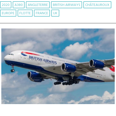
2020
A380
ANGLETERRE
BRITISH AIRWAYS
CHÂTEAUROUX
EUROPE
FLOTTE
FRANCE
UK