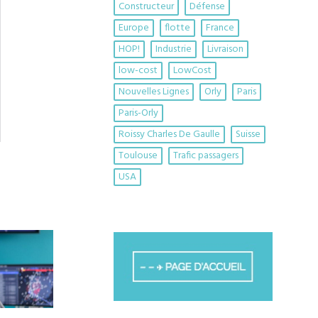
Constructeur
Défense
Europe
flotte
France
HOP!
Industrie
Livraison
low-cost
LowCost
Nouvelles Lignes
Orly
Paris
Paris-Orly
Roissy Charles De Gaulle
Suisse
Toulouse
Trafic passagers
USA