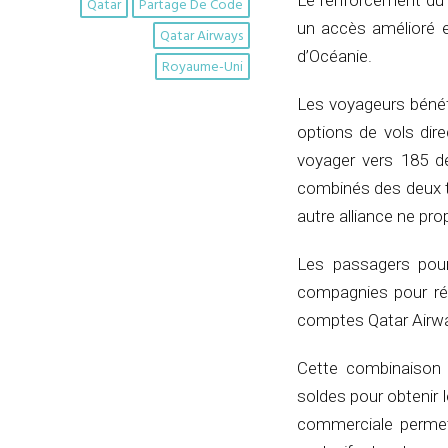
Le renforcement du 
Qatar
Partage De Code
un accès amélioré en
Qatar Airways
d’Océanie.
Royaume-Uni
Les voyageurs bénéfi
options de vols dir
voyager vers 185 d
combinés des deux t
autre alliance ne pr
Les passagers pour
compagnies pour réc
comptes Qatar Airway
Cette combinaison o
soldes pour obtenir
commerciale permet