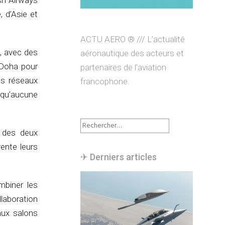
sh Airways
, d’Asie et
ACTU AERO ® /// L’actualité
s, avec des
aéronautique des acteurs et
 Doha pour
partenaires de l’aviation
es réseaux
francophone.
 qu’aucune
Rechercher :
é des deux
ente leurs
✈︎ Derniers articles
mbiner les
laboration
aux salons