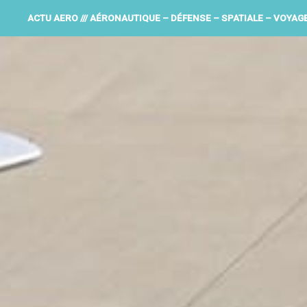
ACTU AERO /// AÉRONAUTIQUE – DÉFENSE – SPATIALE – VOYAG