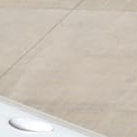
/// Qatar Airways et 
29 septembre 2022
Lire la Suite