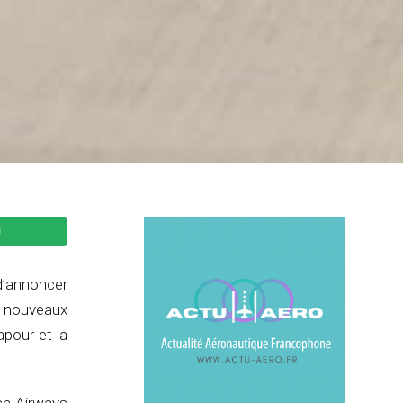
d’annoncer
42 nouveaux
apour et la