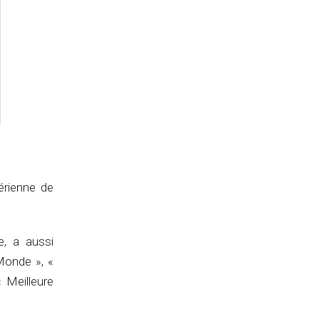
érienne de
e, a aussi
 Monde », «
 Meilleure