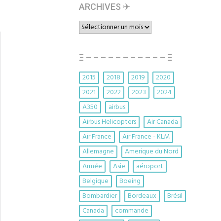
ARCHIVES ✈︎
ARCHIVES
✈︎
Ξ – – – – – – – – – – – Ξ
2015
2018
2019
2020
2021
2022
2023
2024
A350
airbus
Airbus Helicopters
Air Canada
Air France
Air France - KLM
Allemagne
Amerique du Nord
Armée
Asie
aéroport
Belgique
Boeing
Bombardier
Bordeaux
Brésil
Canada
commande