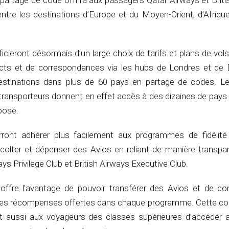
partage de code offrira aux passagers Qatar Airways et Briti
tre les destinations d’Europe et du Moyen-Orient, d’Afrique
cieront désormais d’un large choix de tarifs et plans de vol
ects et de correspondances via les hubs de Londres et de
estinations dans plus de 60 pays en partage de codes. L
ransporteurs donnent en effet accès à des dizaines de pays
opose.
ront adhérer plus facilement aux programmes de fidélit
olter et dépenser des Avios en reliant de manière transpar
s Privilege Club et British Airways Executive Club.
ffre l’avantage de pouvoir transférer des Avios et de co
 les récompenses offertes dans chaque programme. Cette col
 aussi aux voyageurs des classes supérieures d’accéder 