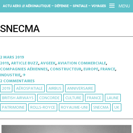
MENU
ACTU AERO /// AÉRONAUTIQUE – DÉFENSE – SPATIALE – VOYAGES
SNECMA
2 MARS 2019
2019
,
ARTICLE BUZZ
,
AVGEEK
,
AVIATION COMMERCIALE
,
COMPAGNIES AÉRIENNES
,
CONSTRUCTEUR
,
EUROPE
,
FRANCE
,
INDUSTRIE
,
✈︎
2 COMMENTAIRES
2019
AÉROSPATIALE
AIRBUS
ANNIVERSAIRE
BRITISH AIRWAYS
CONCORDE
CULTURE
FRANCE
LAUNE
PATRIMOINE
ROLLS-ROYCE
ROYAUME-UNI
SNECMA
UK