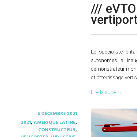
/// eVTO
vertipor
Le spécialiste brit
autonomes a inaug
démonstrateur mondi
et atterrissage verti
Lire la suite
→
6 DÉCEMBRE 2021
2021
,
AMÉRIQUE LATINE
,
CONSTRUCTEUR
,