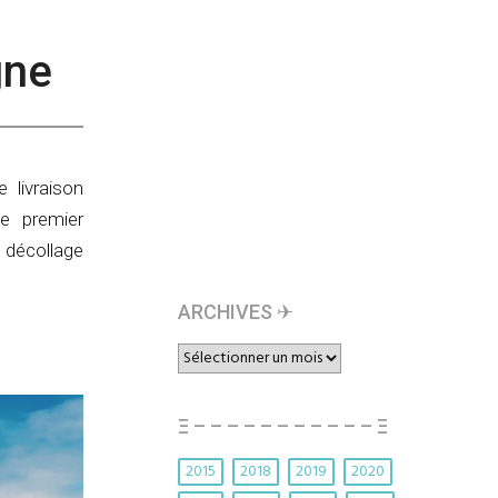
gne
 livraison
e premier
 décollage
ARCHIVES ✈︎
ARCHIVES
✈︎
Ξ – – – – – – – – – – – Ξ
2015
2018
2019
2020