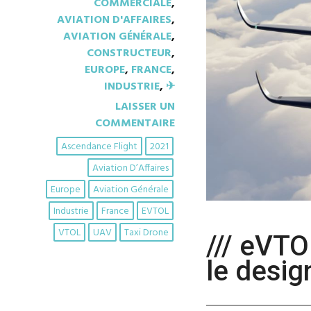
COMMERCIALE
,
AVIATION D'AFFAIRES
,
AVIATION GÉNÉRALE
,
CONSTRUCTEUR
,
EUROPE
,
FRANCE
,
INDUSTRIE
,
✈︎
LAISSER UN
COMMENTAIRE
Ascendance Flight
2021
Aviation D’Affaires
Europe
Aviation Générale
Industrie
France
EVTOL
VTOL
UAV
Taxi Drone
/// eVTO
le desig