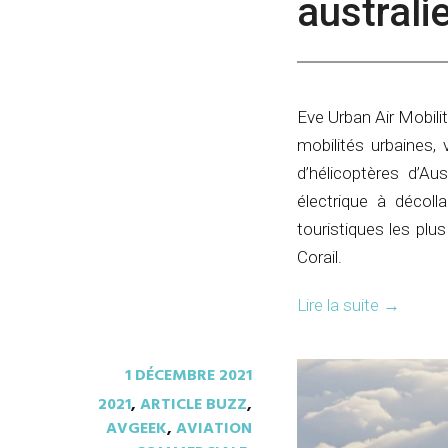
australi
Eve Urban Air Mobilit
mobilités urbaines, 
d’hélicoptères d’Au
électrique à décoll
touristiques les pl
Corail.
Lire la suite
→
1 DÉCEMBRE 2021
2021
,
ARTICLE BUZZ
,
AVGEEK
,
AVIATION