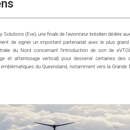
ens
y Solutions (Eve), une finale de l’avionneur brésilien dédiée au
vient de signer un important partenariat avec le plus grand
stralie du Nord concernant l’introduction de son de eVTO
age et atterrissage vertical) pour desservir certaines des a
us emblématiques du Queensland, notamment vers la Grande B