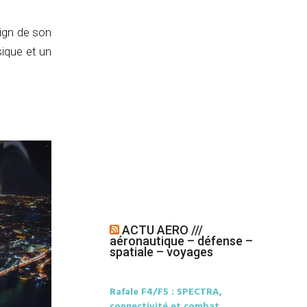
sign de son
sique et un
ACTU AERO ///
aéronautique – défense –
spatiale – voyages
Rafale F4/F5 : SPECTRA,
connectivité et combat