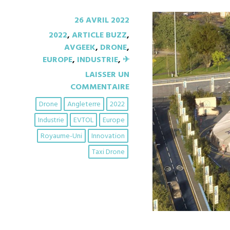
26 AVRIL 2022
2022
,
ARTICLE BUZZ
,
AVGEEK
,
DRONE
,
EUROPE
,
INDUSTRIE
,
✈︎
LAISSER UN
COMMENTAIRE
Drone
Angleterre
2022
Industrie
EVTOL
Europe
Royaume-Uni
Innovation
Taxi Drone