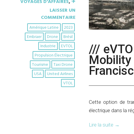
VOYAGES D'AFFAIRES
,
✈︎
LAISSER UN
COMMENTAIRE
Amérique Latine
2023
Embraer
Drone
Brésil
/// eVTO
Industrie
EVTOL
Propulsion Électrique
Mobility
Tourisme
Taxi Drone
Francis
USA
United Airlines
VTOL
Cette option de tran
électrique dans la ré
Lire la suite
→