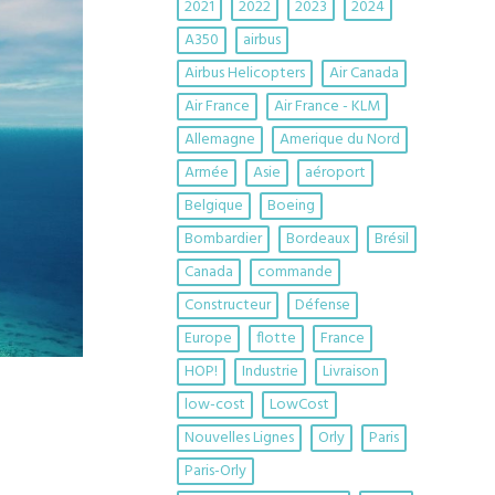
2021
2022
2023
2024
A350
airbus
Airbus Helicopters
Air Canada
Air France
Air France - KLM
Allemagne
Amerique du Nord
Armée
Asie
aéroport
Belgique
Boeing
Bombardier
Bordeaux
Brésil
Canada
commande
Constructeur
Défense
Europe
flotte
France
HOP!
Industrie
Livraison
low-cost
LowCost
Nouvelles Lignes
Orly
Paris
Paris-Orly