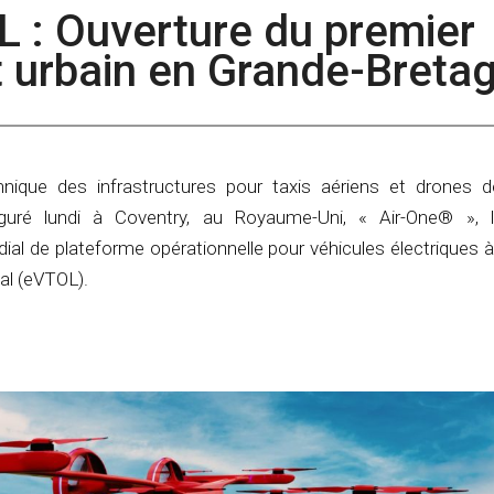
L : Ouverture du premier
t urbain en Grande-Breta
annique des infrastructures pour taxis aériens et drones de
uré lundi à Coventry, au Royaume-Uni, « Air-One® », l
al de plateforme opérationnelle pour véhicules électriques à
cal (eVTOL).