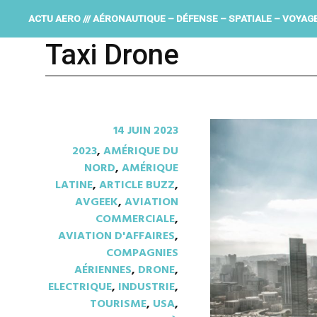
ACTU AERO /// AÉRONAUTIQUE – DÉFENSE – SPATIALE – VOYAG
Taxi Drone
14 JUIN 2023
2023
,
AMÉRIQUE DU
NORD
,
AMÉRIQUE
LATINE
,
ARTICLE BUZZ
,
AVGEEK
,
AVIATION
COMMERCIALE
,
AVIATION D'AFFAIRES
,
COMPAGNIES
AÉRIENNES
,
DRONE
,
ELECTRIQUE
,
INDUSTRIE
,
TOURISME
,
USA
,