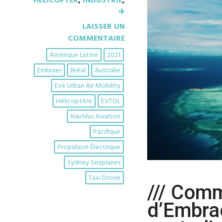
HELICOPTER
,
INDUSTRIE
,
✈︎
LAISSER UN
COMMENTAIRE
Amérique Latine
2021
Embraer
Brésil
Australie
Eve Urban Air Mobility
Hélicoptère
EVTOL
Nautilus Aviation
Pacifique
Propulsion Électrique
Sydney Seaplanes
Taxi Drone
/// Com
d’Embrae