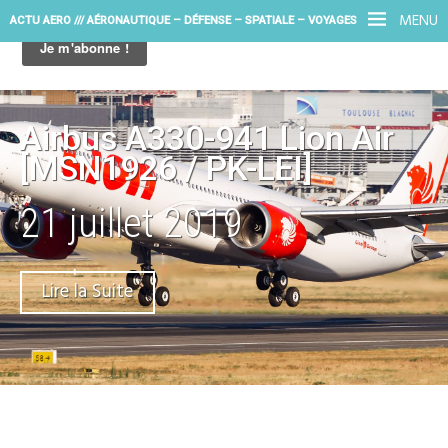
MENU
ACTU AERO /// AÉRONAUTIQUE – DÉFENSE – SPATIALE – VOYAGES
Airbus A330-941 Lion Air
[MSN1926 / PK-LEI]
21 juillet 2019
Lire la Suite