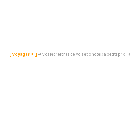
[ Voyages ✈︎ ]
⇒
Vos recherches de vols et d’hôtels à petits prix ! ⇓