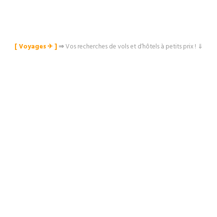
[ Voyages ✈︎ ]
⇒
Vos recherches de vols et d’hôtels à petits prix ! ⇓