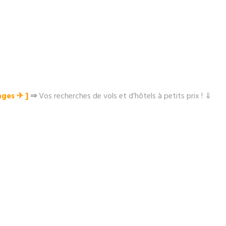
ges ✈︎ ]
⇒
Vos recherches de vols et d’hôtels à petits prix ! ⇓