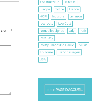
Constructeur
Défense
Europe
flotte
France
HOP!
Industrie
Livraison
low-cost
LowCost
s avec
*
Nouvelles Lignes
Orly
Paris
Paris-Orly
Roissy Charles De Gaulle
Suisse
Toulouse
Trafic passagers
USA