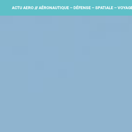
ACTU AERO /// AÉRONAUTIQUE – DÉFENSE – SPATIALE – VOYAG