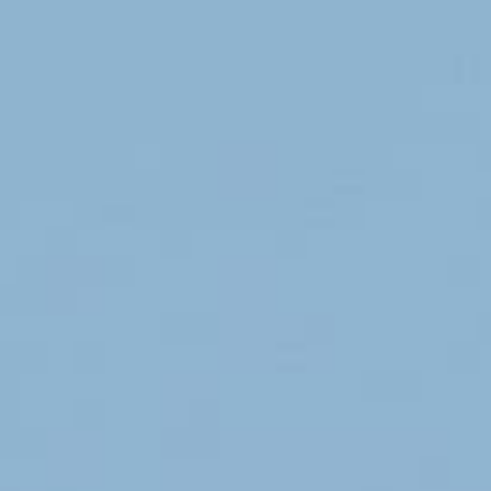
MS406 Hurricane H7
16 septembre 2019
Lire la Suite