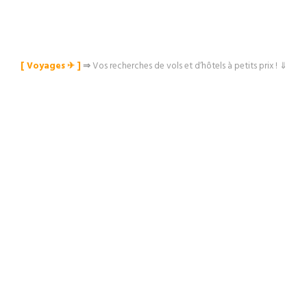
[ Voyages ✈︎ ]
⇒
Vos recherches de vols et d’hôtels à petits prix ! ⇓