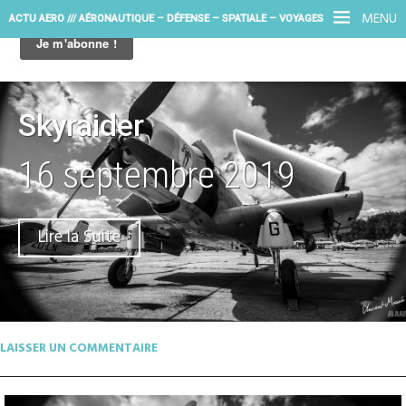
MENU
ACTU AERO /// AÉRONAUTIQUE – DÉFENSE – SPATIALE – VOYAGES
Skyraider
16 septembre 2019
Lire la Suite
LAISSER UN COMMENTAIRE