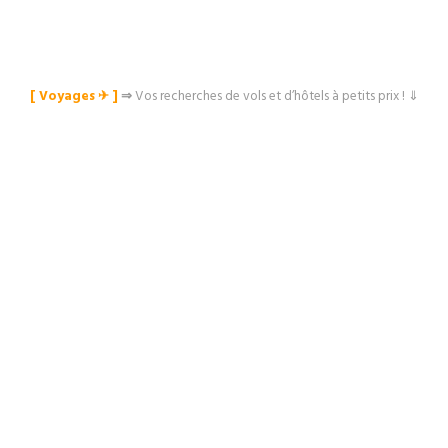
[ Voyages ✈︎ ]
⇒
Vos recherches de vols et d’hôtels à petits prix ! ⇓