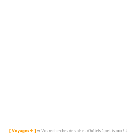
[ Voyages ✈︎ ]
⇒
Vos recherches de vols et d’hôtels à petits prix ! ⇓