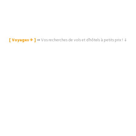
[ Voyages ✈︎ ]
⇒
Vos recherches de vols et d’hôtels à petits prix ! ⇓