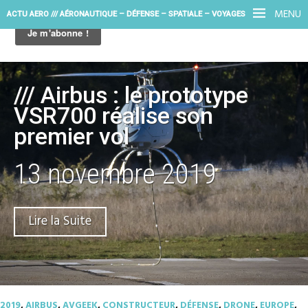
MENU
ACTU AERO /// AÉRONAUTIQUE – DÉFENSE – SPATIALE – VOYAGES
/// Airbus : le prototype
VSR700 réalise son
premier vol
13 novembre 2019
Lire la Suite
2019
,
AIRBUS
,
AVGEEK
,
CONSTRUCTEUR
,
DÉFENSE
,
DRONE
,
EUROPE
,