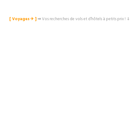
[ Voyages ✈︎ ]
⇒
Vos recherches de vols et d’hôtels à petits prix ! ⇓