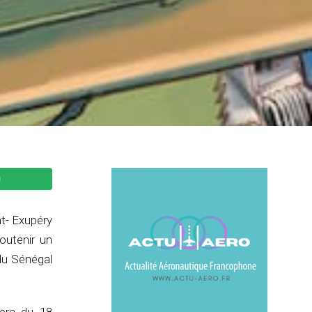
nt- Exupéry
outenir un
 du Sénégal