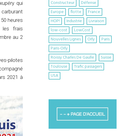
Constructeur
Défense
xupéry qui
 carburant
Europe
flotte
France
n 50 heures
HOP!
Industrie
Livraison
 les frais
low-cost
LowCost
embre au 2
Nouvelles Lignes
Orly
Paris
Paris-Orly
Roissy Charles De Gaulle
Suisse
ves-pilotes
Toulouse
Trafic passagers
accompagné
USA
ars 2021 à