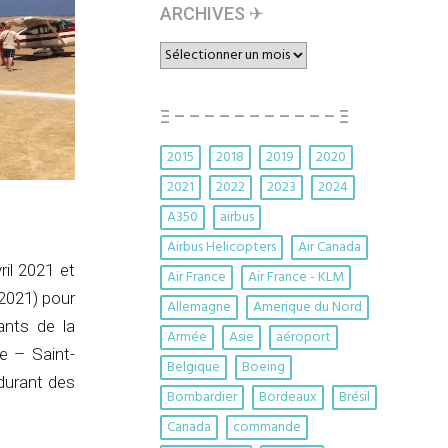
ARCHIVES ✈︎
ARCHIVES
✈︎
Ξ – – – – – – – – – – – Ξ
2015
2018
2019
2020
2021
2022
2023
2024
A350
airbus
Airbus Helicopters
Air Canada
il 2021 et
Air France
Air France - KLM
2021) pour
Allemagne
Amerique du Nord
ants de la
Armée
Asie
aéroport
e – Saint-
Belgique
Boeing
durant des
Bombardier
Bordeaux
Brésil
Canada
commande