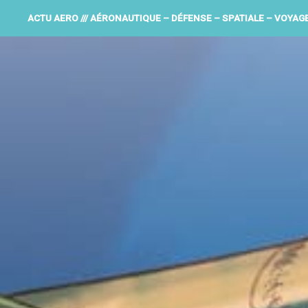
ACTU AERO /// AÉRONAUTIQUE – DÉFENSE – SPATIALE – VOYAG