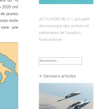
lera du 18
n 2020 ont
e de jeunes
ACTU AERO ® /// L’actualité
nesse reste
aéronautique des acteurs et
 vivre une
partenaires de l’aviation
francophone.
Rechercher :
✈︎ Derniers articles