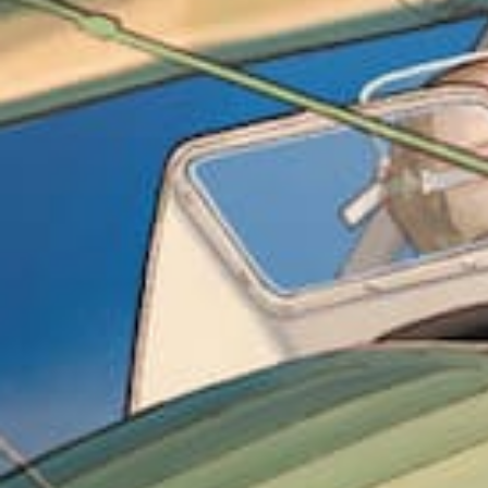
/// Rallye Toulouse –
équipages jeunes pil
11 janvier 2021
Lire la Suite