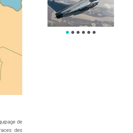
quipage de
traces des