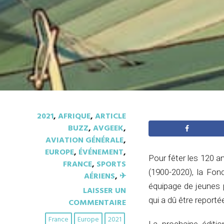
2021
,
AFRIQUE
,
ARTICLE
BUZZ
,
AVGEEK
,
AVIATION GÉNÉRALE
,
EUROPE
,
ÉVÉNEMENT
,
Pour fêter les 120 a
FRANCE
,
SPORTS
(1900-2020), la Fon
AÉRIENS
,
✈︎
équipage de jeunes p
LAISSER UN
qui a dû être report
COMMENTAIRE
France
Europe
2021