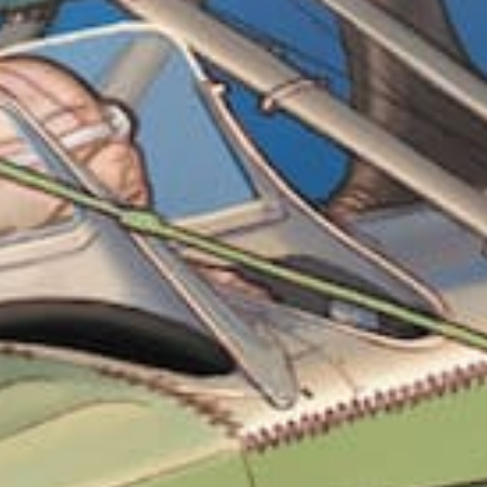
 St-Louis du Sénégal : ap
otes