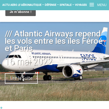
MENU
ACTU AERO /// AÉRONAUTIQUE – DÉFENSE – SPATIALE – VOYAGES
/// Atlantic Airways repend
les vols entre les îles Féroé
et Paris
16 mai 2022
Lire la Suite
✈︎