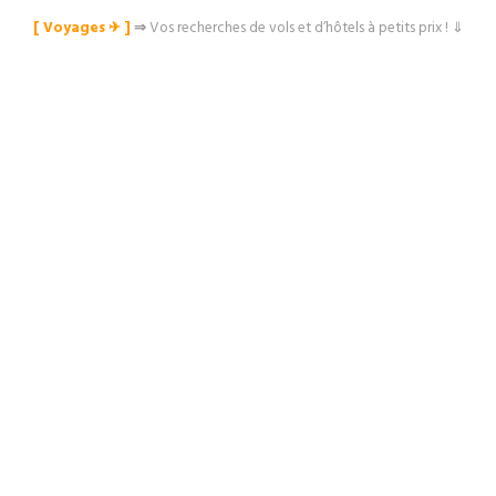
[ Voyages ✈︎ ]
⇒
Vos recherches de vols et d’hôtels à petits prix ! ⇓