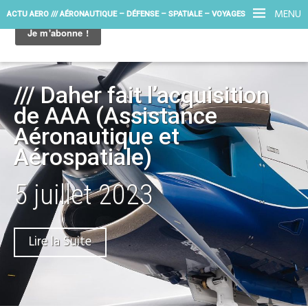
MENU
ACTU AERO /// AÉRONAUTIQUE – DÉFENSE – SPATIALE – VOYAGES
/// Daher fait l’acquisition
de AAA (Assistance
Aéronautique et
Aérospatiale)
5 juillet 2023
Lire la Suite