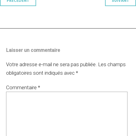
Navigation
PRÉCÉDENT
SUIVANT
des
articles
Laisser un commentaire
Votre adresse e-mail ne sera pas publiée.
Les champs
obligatoires sont indiqués avec
*
Commentaire
*