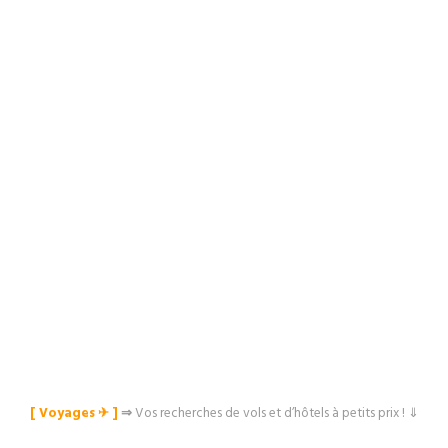
[ Voyages ✈︎ ]
⇒
Vos recherches de vols et d’hôtels à petits prix ! ⇓