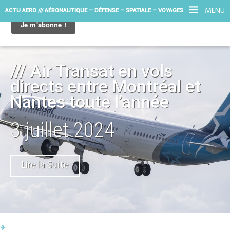
MENU
ACTU AERO /// AÉRONAUTIQUE – DÉFENSE – SPATIALE – VOYAGES
/// Air Transat en vols
directs entre Montréal et
Nantes toute l’année
3 juillet 2024
Lire la Suite
✈︎