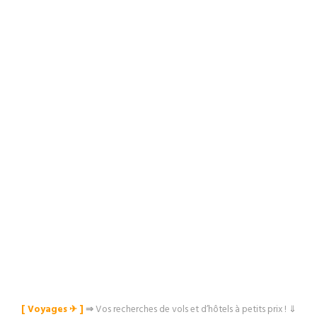
[ Voyages ✈︎ ]
⇒
Vos recherches de vols et d’hôtels à petits prix ! ⇓