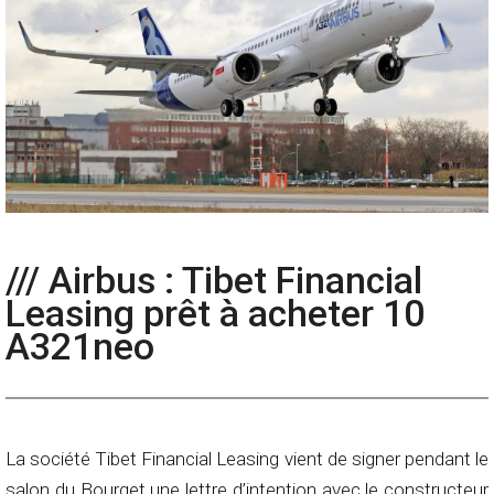
/// Airbus : Tibet Financial
Leasing prêt à acheter 10
A321neo
La société Tibet Financial Leasing vient de signer pendant le
salon du Bourget une lettre d’intention avec le constructeur