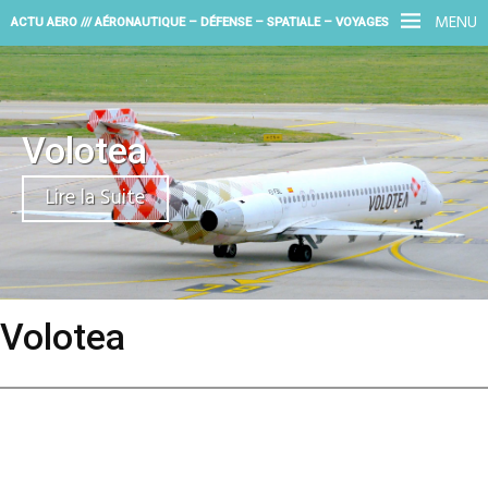
MENU
ACTU AERO /// AÉRONAUTIQUE – DÉFENSE – SPATIALE – VOYAGES
Volotea
Lire la Suite
Volotea