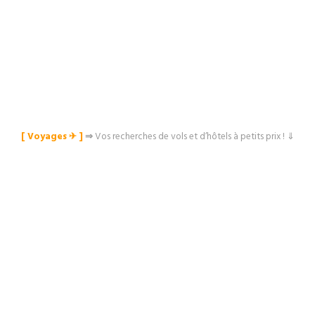
[ Voyages ✈︎ ]
⇒
Vos recherches de vols et d’hôtels à petits prix ! ⇓