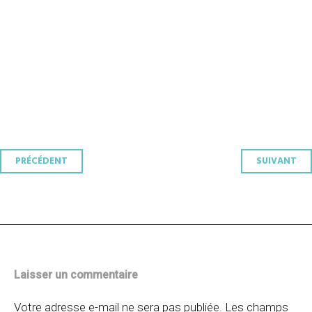
Navigation
PRÉCÉDENT
SUIVANT
des
articles
Laisser un commentaire
Votre adresse e-mail ne sera pas publiée.
Les champs