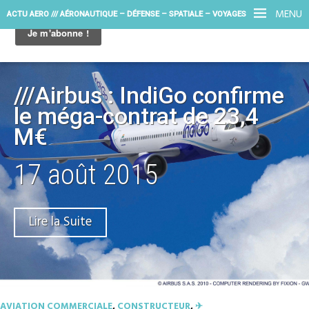
MENU
ACTU AERO /// AÉRONAUTIQUE – DÉFENSE – SPATIALE – VOYAGES
///Airbus : IndiGo confirme
le méga-contrat de 23,4
M€
17 août 2015
Lire la Suite
AVIATION COMMERCIALE
,
CONSTRUCTEUR
,
✈︎