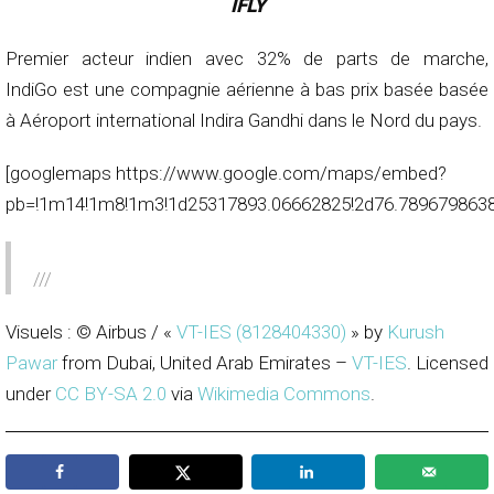
IFLY
Premier acteur indien avec 32% de parts de marche,
IndiGo est une compagnie aérienne à bas prix basée basée
à Aéroport international Indira Gandhi dans le Nord du pays.
[googlemaps https://www.google.com/maps/embed?
pb=!1m14!1m8!1m3!1d25317893.06662825!2d76.78967986387
///
Visuels : © Airbus / «
VT-IES (8128404330)
» by
Kurush
Pawar
from Dubai, United Arab Emirates –
VT-IES
. Licensed
under
CC BY-SA 2.0
via
Wikimedia Commons
.