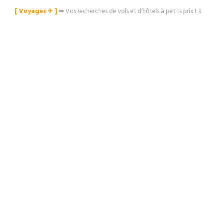
[ Voyages ✈︎ ]
⇒
Vos recherches de vols et d’hôtels à petits prix ! ⇓