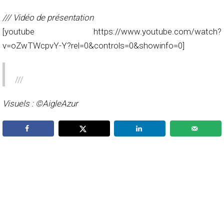
/// Vidéo de présentation
[youtube https://www.youtube.com/watch?
v=oZwTWcpvY-Y?rel=0&controls=0&showinfo=0]
///
Visuels : ©AigleAzur