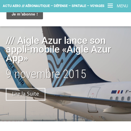
MENU
ACTU AERO /// AÉRONAUTIQUE – DÉFENSE – SPATIALE – VOYAGES
/// Aigle Azur lance son
appli-mobile «Aigle Azur
App»
9 novembre 2015
Lire la Suite