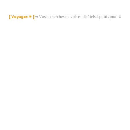
[ Voyages ✈︎ ]
⇒
Vos recherches de vols et d’hôtels à petits prix ! ⇓