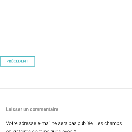
Navigation
PRÉCÉDENT
des
articles
Laisser un commentaire
Votre adresse e-mail ne sera pas publiée.
Les champs
obligatoires sont indiqués avec
*