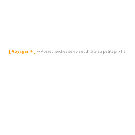
[ Voyages ✈︎ ]
⇒
Vos recherches de vols et d’hôtels à petits prix ! ⇓